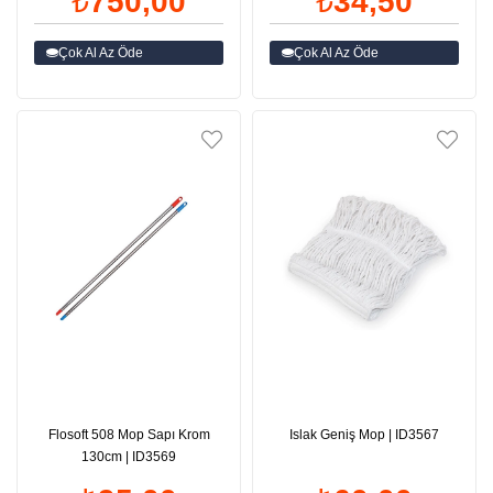
₺750,00
₺34,50
Çok Al Az Öde
Çok Al Az Öde
Flosoft 508 Mop Sapı Krom
Islak Geniş Mop | ID3567
130cm | ID3569