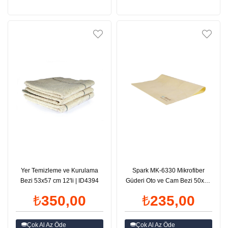
Yer Temizleme ve Kurulama
Spark MK-6330 Mikrofiber
Bezi 53x57 cm 12'li | ID4394
Güderi Oto ve Cam Bezi 50x70
cm | ID4376
₺350,00
₺235,00
Çok Al Az Öde
Çok Al Az Öde