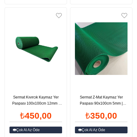
Sermat Kıvırcık Kaymaz Yer
Sermat Z-Mat Kaymaz Yer
Paspası 100x100cm 12mm |
Paspası 90x100cm 5mm |
ID6021
ID6020
₺450,00
₺350,00
Çok Al Az Öde
Çok Al Az Öde