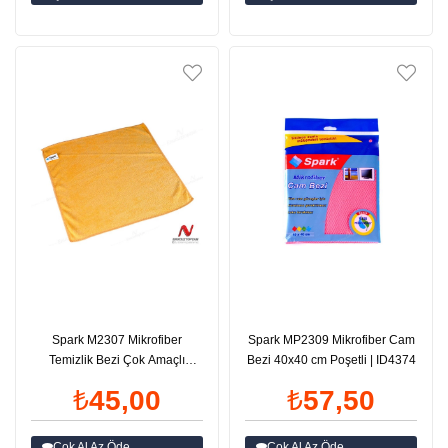
Spark M2307 Mikrofiber
Spark MP2309 Mikrofiber Cam
Temizlik Bezi Çok Amaçlı
Bezi 40x40 cm Poşetli | ID4374
40x40 cm | ID4375
₺45,00
₺57,50
Çok Al Az Öde
Çok Al Az Öde