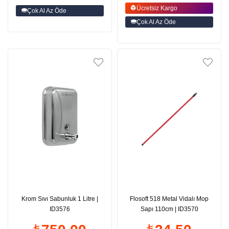
Ücretsiz Kargo
Çok Al Az Öde
Çok Al Az Öde
Krom Sıvı Sabunluk 1 Litre |
Flosoft 518 Metal Vidalı Mop
ID3576
Sapı 110cm | ID3570