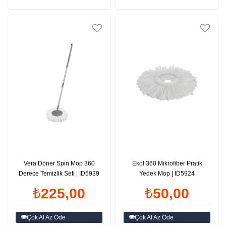
Vera Döner Spin Mop 360
Ekol 360 Mikrofiber Pratik
Derece Temizlik Seti | ID5939
Yedek Mop | ID5924
₺225,00
₺50,00
Çok Al Az Öde
Çok Al Az Öde