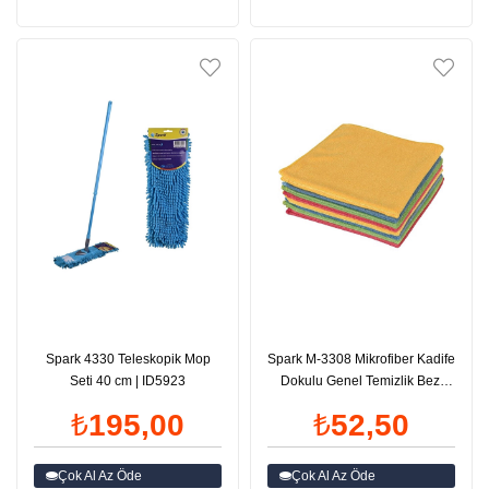
Spark 4330 Teleskopik Mop
Spark M-3308 Mikrofiber Kadife
Seti 40 cm | ID5923
Dokulu Genel Temizlik Bezi
40x40 cm | ID5647
₺195,00
₺52,50
Çok Al Az Öde
Çok Al Az Öde