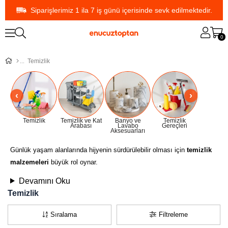
Siparişlerimiz 1 ila 7 iş günü içerisinde sevk edilmektedir.
0
Temizlik
Temizlik
Temizlik ve Kat
Banyo ve
Temizlik
Arabası
Lavabo
Gereçleri
Aksesuarları
Günlük yaşam alanlarında hijyenin sürdürülebilir olması için
temizlik
malzemeleri
büyük rol oynar.
Devamını Oku
Temizlik
Sıralama
Filtreleme