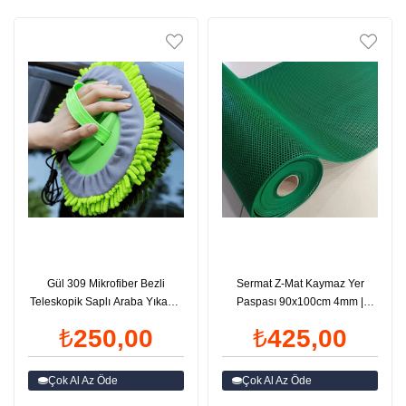
Gül 309 Mikrofiber Bezli
Sermat Z-Mat Kaymaz Yer
Teleskopik Saplı Araba Yıkama
Paspası 90x100cm 4mm |
Mopu | ID6531
ID6022
₺250,00
₺425,00
Çok Al Az Öde
Çok Al Az Öde