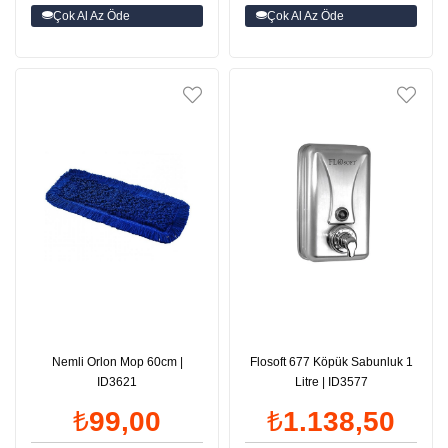
Çok Al Az Öde
Çok Al Az Öde
Nemli Orlon Mop 60cm |
Flosoft 677 Köpük Sabunluk 1
ID3621
Litre | ID3577
₺99,00
₺1.138,50