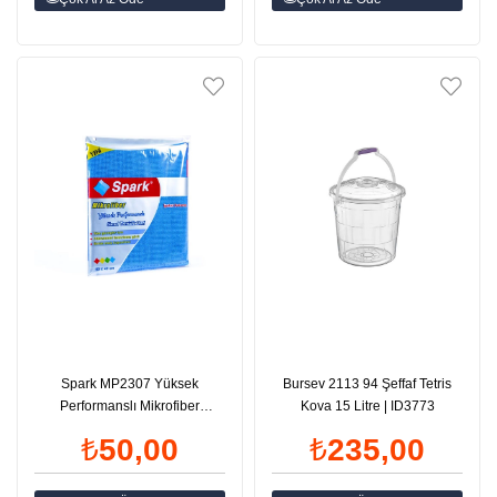
Spark MP2307 Yüksek
Bursev 2113 94 Şeffaf Tetris
Performanslı Mikrofiber
Kova 15 Litre | ID3773
Temizlik Bezi 40x40 cm Poşetli
₺50,00
₺235,00
| ID4373