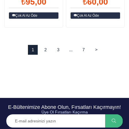
₺95,00
₺60,00
Çok Al Az Öde
Çok Al Az Öde
1
2
3
...
7
>
E-Bültenimize Abone Olun, Fırsatları Kaçırmayın!
Üye Ol Fırsatları Kaçırma