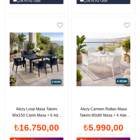
Çok Al Az Öde
Çok Al Az Öde
Alezy Loop Masa Takımı
Alezy Carmen Rattan Masa
90x150 Camlı Masa + 6 Adet
Takımı 80x80 Masa + 4 Adet
Loop Koltuk | ID6482
Rattan Sunset Sandalye |
₺16.750,00
₺5.990,00
ID6413