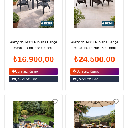
Alezy NST-002 Nirvana Bahçe
Alezy NST-001 Nirvana Bahçe
Masa Takımı 90x90 Camlı
Masa Takımı 90x150 Camlı
Masa + 4 Koltuk | ID4630
Masa + 6 Koltuk | ID4626
₺16.900,00
₺24.500,00
Ücretsiz Kargo
Ücretsiz Kargo
Çok Al Az Öde
Çok Al Az Öde