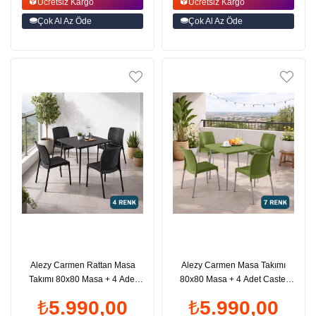
Ücretsiz Kargo
Ücretsiz Kargo
Çok Al Az Öde
Çok Al Az Öde
Alezy Carmen Rattan Masa
Alezy Carmen Masa Takımı
Takımı 80x80 Masa + 4 Adet
80x80 Masa + 4 Adet Castel
Rattan Sunny Sandalye |
Renkli Sandalye| ID6402
₺5.990,00
₺5.990,00
ID6409