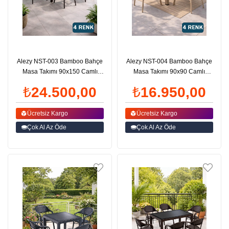
Alezy NST-003 Bamboo Bahçe
Alezy NST-004 Bamboo Bahçe
Masa Takımı 90x150 Camlı
Masa Takımı 90x90 Camlı
Masa + 6 Koltuk | ID4638
Masa + 4 Koltuk | ID4634
₺24.500,00
₺16.950,00
Ücretsiz Kargo
Ücretsiz Kargo
Çok Al Az Öde
Çok Al Az Öde