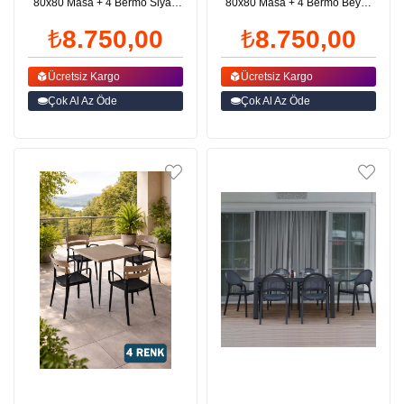
80x80 Masa + 4 Bermo Siyah
80x80 Masa + 4 Bermo Beyaz
Ayaklı Koltuk Antrasit | ID6384
Ayaklı Koltuk| ID6380
₺8.750,00
₺8.750,00
Ücretsiz Kargo
Ücretsiz Kargo
Çok Al Az Öde
Çok Al Az Öde