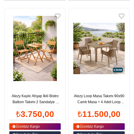
Alezy Kayle Ahşap İkili Bistro
Alezy Loop Masa Takımı 90x90
Balkon Takımı 2 Sandalye +
Camlı Masa + 4 Adet Loop
Sehpalı | ID6563
Koltuk | ID6487
₺3.750,00
₺11.500,00
Ücretsiz Kargo
Ücretsiz Kargo