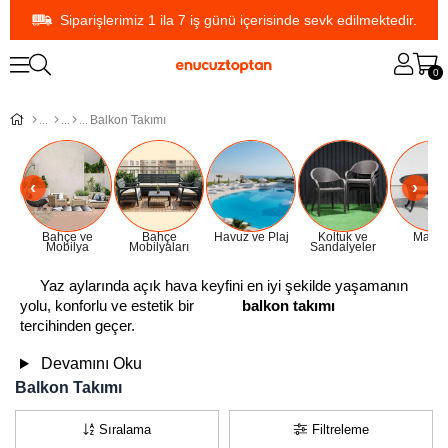
Siparişlerimiz 1 ila 7 iş günü içerisinde sevk edilmektedir.
0
Balkon Takımı
Bahçe ve
Bahçe
Havuz ve Plaj
Koltuk ve
Masal
Mobilya
Mobilyaları
Sandalyeler
Yaz aylarında açık hava keyfini en iyi şekilde yaşamanın 
yolu, konforlu ve estetik bir 
balkon takımı
tercihinden geçer. 
Devamını Oku
Balkon Takımı
Sıralama
Filtreleme