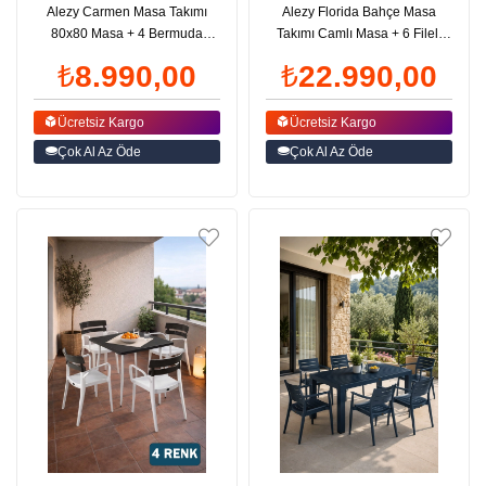
Alezy Carmen Masa Takımı
Alezy Florida Bahçe Masa
80x80 Masa + 4 Bermuda
Takımı Camlı Masa + 6 Fileli
Siyah Ayaklı Koltuk | ID6376
Koltuk | ID6039
₺8.990,00
₺22.990,00
Ücretsiz Kargo
Ücretsiz Kargo
Çok Al Az Öde
Çok Al Az Öde