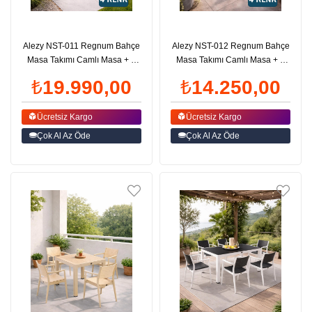
Alezy NST-011 Regnum Bahçe
Alezy NST-012 Regnum Bahçe
Masa Takımı Camlı Masa + 6
Masa Takımı Camlı Masa + 4
Koltuk | ID4653
Koltuk | ID4649
₺19.990,00
₺14.250,00
Ücretsiz Kargo
Ücretsiz Kargo
Çok Al Az Öde
Çok Al Az Öde