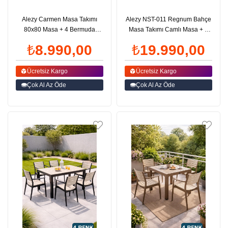
Alezy Carmen Masa Takımı
Alezy NST-011 Regnum Bahçe
80x80 Masa + 4 Bermuda
Masa Takımı Camlı Masa + 6
Beyaz Ayaklı Koltuk | ID6037
Koltuk Antrasit | ID6036
₺8.990,00
₺19.990,00
Ücretsiz Kargo
Ücretsiz Kargo
Çok Al Az Öde
Çok Al Az Öde