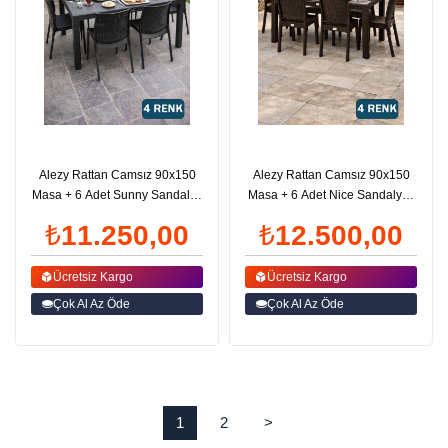
Alezy Rattan Camsız 90x150
Alezy Rattan Camsız 90x150
Masa + 6 Adet Sunny Sandalye
Masa + 6 Adet Nice Sandalye |
| ID1476
ID1472
₺11.250,00
₺12.500,00
Ücretsiz Kargo
Ücretsiz Kargo
Çok Al Az Öde
Çok Al Az Öde
1
2
>