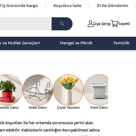
7 İş Gününde Kargo
Koşulsuz İade
81 İle Gönderim
Üye Girişi
Sepet
0
v ve Mutfak Gereçleri
Mangal ve Piknik
Temizlik
varlak Saksı
Askılı Saksı
Çiçek Vazoları
Kare Saksı
Nergis Saks
üçük boyutları ile her ortamda sorunsuzca yerini alan
am edebilir. Kaktüslerin canlılığını koruyabilmesi adına