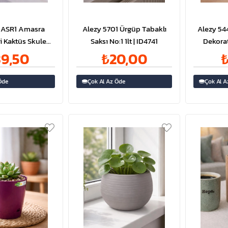
 ASR1 Amasra
Alezy 5701 Ürgüp Tabaklı
Alezy 544
i Kaktüs Skulent
Saksı No:1 1lt | ID4741
Dekorat
13Litre | ID4745
Saksısı 
9,50
₺20,00
₺
Öde
Çok Al Az Öde
Çok Al A