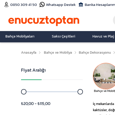
0850 309 41 50
Whatsapp Destek
Banka Hesaplarım
Bahçe Mobilyaları
Saksı Çeşitleri
Havuz ve Plaj
Anasayfa
Bahçe ve Mobilya
Bahçe Dekorasyonu
Fiyat Aralığı
Bahçe ve Mobil
₺20,00 - ₺115,00
İç mekanlarda 
kaktüsler, doğ