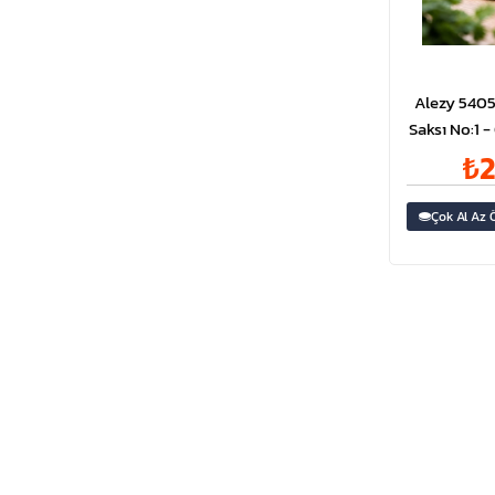
Alezy 5405
Saksı No:1 - 
₺2
Çok Al Az 