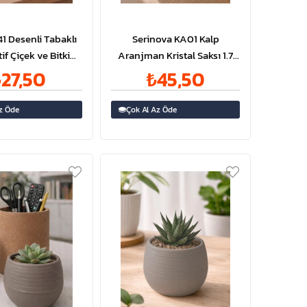
1 Desenli Tabaklı
Serinova KA01 Kalp
if Çiçek ve Bitki
Aranjman Kristal Saksı 1.7
No:1 - 0.75 Litre |
Litre | ID2853
27,50
₺45,50
ID2893
z Öde
Çok Al Az Öde