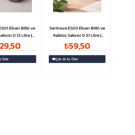
S01 Elvan Bitki ve
Serinova ES03 Elvan Bitki ve
ksısı 0.13 Litre |
Kaktüs Saksısı 0.51 Litre |
ID1324
ID1316
29,50
₺59,50
z Öde
Çok Al Az Öde