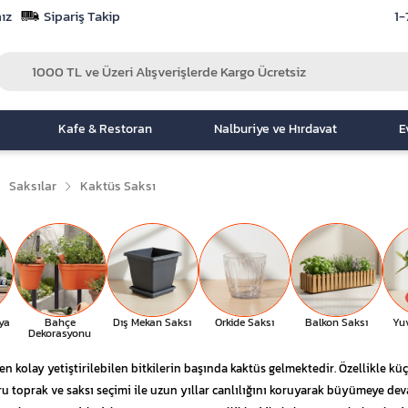
ız
Sipariş Takip
1-
Kafe & Restoran
Nalburiye ve Hırdavat
E
Saksılar
Kaktüs Saksı
ya
Bahçe
Dış Mekan Saksı
Orkide Saksı
Balkon Saksı
Yu
Dekorasyonu
en kolay yetiştirilebilen bitkilerin başında kaktüs gelmektedir. Özellikle k
ru toprak ve saksı seçimi ile uzun yıllar canlılığını koruyarak büyümeye dev