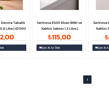
 Decora Tabaklı
Serinova ES05 Elvan Bitki ve
Serinova E
0.8 Litre | ID1393
Kaktüs Saksısı 1.3 Litre |
Kaktüs Sa
ID1327
2,00
₺115,00
₺
Öde
Çok Al Az Öde
Çok Al A
1