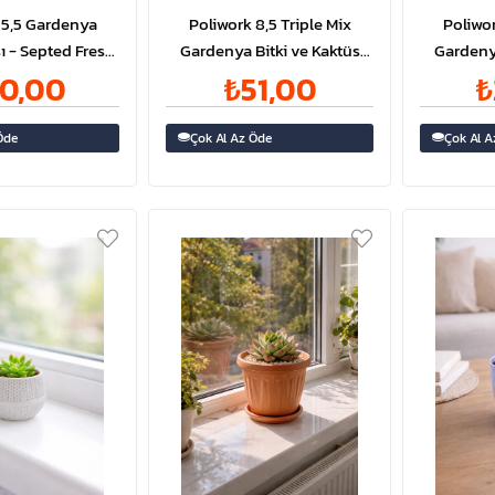
 5,5 Gardenya
Poliwork 8,5 Triple Mix
Poliwor
ı - Septed Fresh
Gardenya Bitki ve Kaktüs
Gardenya
 Lt | ID5589
Saksısı No:2 1,1 Litre | ID5581
Saksısı N
0,00
₺51,00
₺
Öde
Çok Al Az Öde
Çok Al A