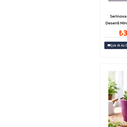
Askılı Saksı
Serinova
Desenli Min
Saksısı 0,
₺3
Çok Al Az 