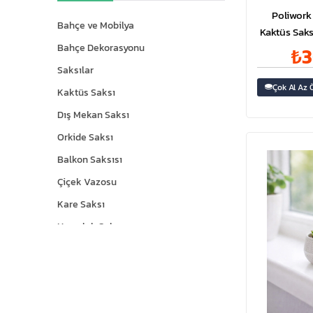
Poliwork
Bahçe ve Mobilya
Kaktüs Saks
Mix 0,9
Bahçe Dekorasyonu
₺3
Saksılar
Çok Al Az 
Kaktüs Saksı
Dış Mekan Saksı
Orkide Saksı
Balkon Saksısı
Çiçek Vazosu
Kare Saksı
Yuvarlak Saksı
Fiyat Etiketi
Saksı Askısı
Nergis Saksı