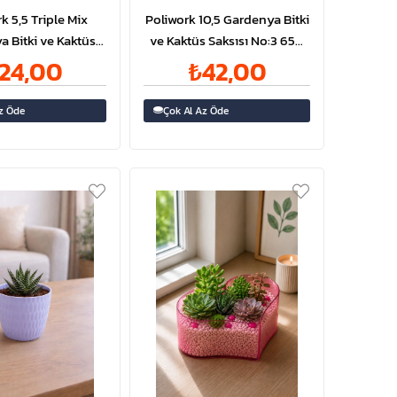
k 5,5 Triple Mix
Poliwork 10,5 Gardenya Bitki
 Bitki ve Kaktüs
ve Kaktüs Saksısı No:3 650
o:1 350ml | ID5580
ml | ID5579
24,00
₺42,00
z Öde
Çok Al Az Öde