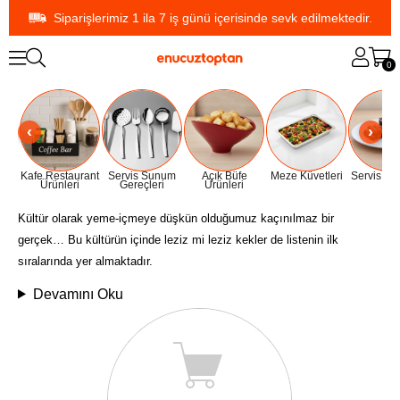
Siparişlerimiz 1 ila 7 iş günü içerisinde sevk edilmektedir.
0
Kafe Restaurant
Servis Sunum
Açık Büfe
Meze Küvetleri
Servis Ta
Ürünleri
Gereçleri
Ürünleri
Kültür olarak yeme-içmeye düşkün olduğumuz kaçınılmaz bir
gerçek… Bu kültürün içinde leziz mi leziz kekler de listenin ilk
sıralarında yer almaktadır.
Devamını Oku