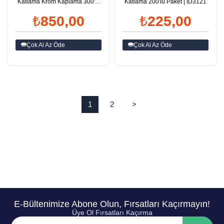
Katlama Krom Kaplama 300'lü
Katlama 200'lü Paket | ID3121
ID3124
₺850,00
₺225,00
Çok Al Az Öde
Çok Al Az Öde
1
2
>
E-Bültenimize Abone Olun, Fırsatları Kaçırmayın!
Üye Ol Fırsatları Kaçırma