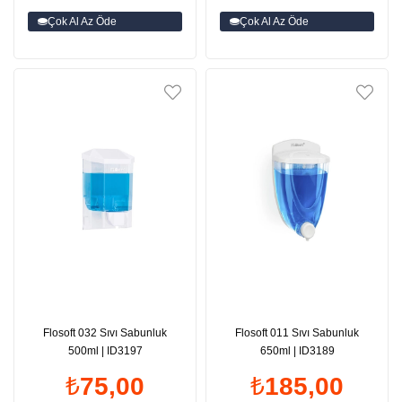
Çok Al Az Öde
Çok Al Az Öde
Flosoft 032 Sıvı Sabunluk
Flosoft 011 Sıvı Sabunluk
500ml | ID3197
650ml | ID3189
₺75,00
₺185,00