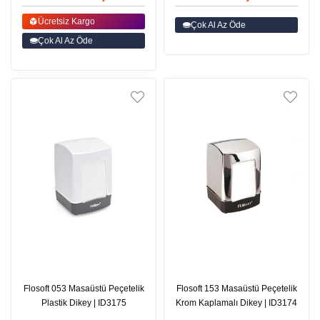
Ücretsiz Kargo
Çok Al Az Öde
Çok Al Az Öde
Flosoft 053 Masaüstü Peçetelik
Flosoft 153 Masaüstü Peçetelik
Plastik Dikey | ID3175
Krom Kaplamalı Dikey | ID3174