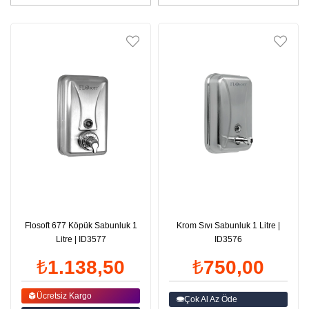
Flosoft 677 Köpük Sabunluk 1
Krom Sıvı Sabunluk 1 Litre |
Litre | ID3577
ID3576
₺1.138,50
₺750,00
Ücretsiz Kargo
Çok Al Az Öde