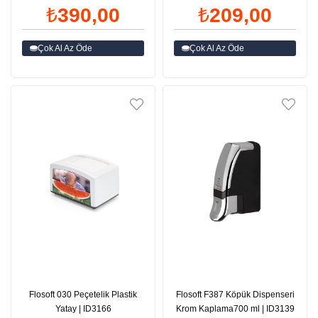
₺390,00
₺209,00
Çok Al Az Öde
Çok Al Az Öde
Flosoft 030 Peçetelik Plastik
Flosoft F387 Köpük Dispenseri
Yatay | ID3166
Krom Kaplama700 ml | ID3139