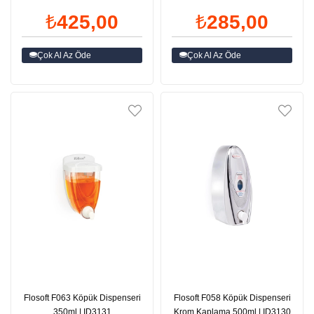
ID3134
₺425,00
₺285,00
Çok Al Az Öde
Çok Al Az Öde
Flosoft F063 Köpük Dispenseri
Flosoft F058 Köpük Dispenseri
350ml | ID3131
Krom Kaplama 500ml | ID3130