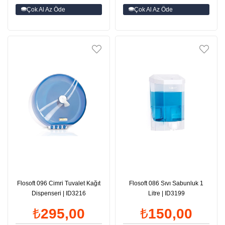
Çok Al Az Öde
Çok Al Az Öde
Flosoft 096 Cimri Tuvalet Kağıt
Flosoft 086 Sıvı Sabunluk 1
Dispenseri | ID3216
Litre | ID3199
₺295,00
₺150,00