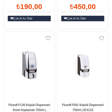
₺190,00
₺450,00
Çok Al Az Öde
Çok Al Az Öde
Flosoft F136 Köpük Dispenseri
Flosoft F091 Köpük Dispenseri
Krom Kaplamalı 700ml |
700ml | ID3133