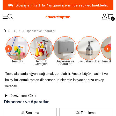
Siparişlerimiz 1 ila 7 iş günü içerisinde sevk edilmektedir.
0
Dispenser ve Aparatlar
Temizlik
Temizlik
Dispenser ve
Sıvı Sabunluklar
Temizlik B
Gereçleri
Aparatlar
Toplu alanlarda hijyeni sağlamak zor olabilir. Ancak büyük hacimli ve
kolay kullanımlı toptan dispenser ürünlerimiz ihtiyaçlarınıza cevap
verecek.
Devamını Oku
Dispenser ve Aparatlar
Sıralama
Filtreleme