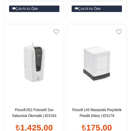
Çok Al Az Öde
Çok Al Az Öde
Flosoft 052 Fotoselli Sıvı
Flosoft 145 Masaüstü Peçetelik
Sabunluk Otomatik | ID3183
Plastik Dikey | ID3176
₺1.425,00
₺175,00