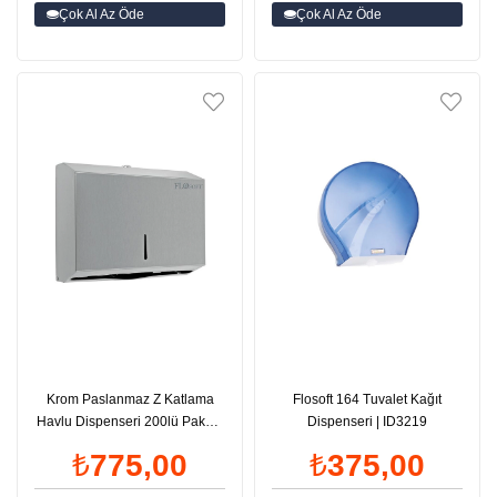
Çok Al Az Öde
Çok Al Az Öde
Krom Paslanmaz Z Katlama
Flosoft 164 Tuvalet Kağıt
Havlu Dispenseri 200lü Paket |
Dispenseri | ID3219
ID3535
₺775,00
₺375,00