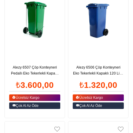
Alezy 6507 Çöp Konteyneri
Alezy 6506 Çöp Konteyneri
Pedallı Eko Tekerlekli Kapaklı
Eko Tekerlekli Kapaklı 120 Litre
120 Litre Plastik | ID4493
Plastik | ID4492
₺3.600,00
₺1.320,00
Ücretsiz Kargo
Ücretsiz Kargo
Çok Al Az Öde
Çok Al Az Öde