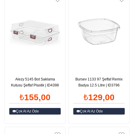
Alezy 5145 Bot Saklama
Bursev 1133 97 Şeffaf Remix
Kutusu Şeffaf Plastik | ID4398
Badya 12.5 Litre | ID3796
₺155,00
₺129,00
Çok Al Az Öde
Çok Al Az Öde