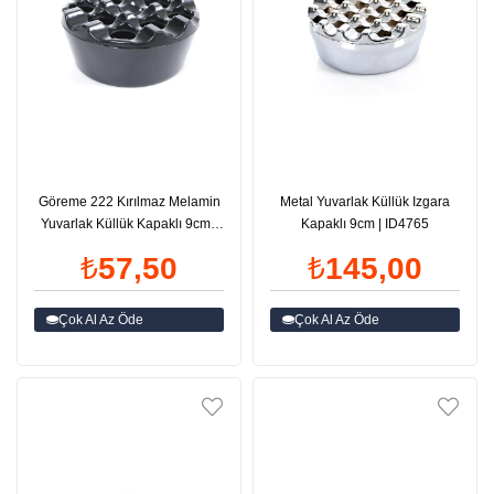
Göreme 222 Kırılmaz Melamin
Metal Yuvarlak Küllük Izgara
Yuvarlak Küllük Kapaklı 9cm |
Kapaklı 9cm | ID4765
ID5559
₺57,50
₺145,00
Çok Al Az Öde
Çok Al Az Öde