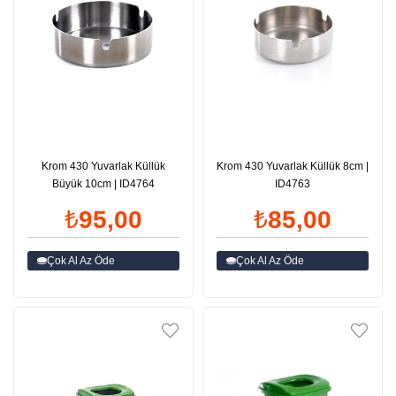
Krom 430 Yuvarlak Küllük
Krom 430 Yuvarlak Küllük 8cm |
Büyük 10cm | ID4764
ID4763
₺95,00
₺85,00
Çok Al Az Öde
Çok Al Az Öde