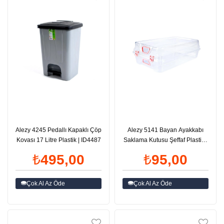
Alezy 4245 Pedallı Kapaklı Çöp
Alezy 5141 Bayan Ayakkabı
Kovası 17 Litre Plastik | ID4487
Saklama Kutusu Şeffaf Plastik |
ID4399
₺495,00
₺95,00
Çok Al Az Öde
Çok Al Az Öde