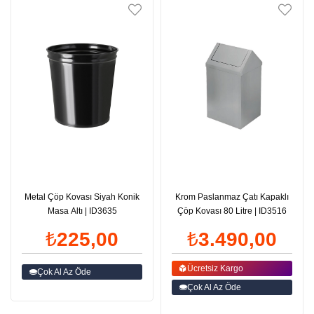
Metal Çöp Kovası Siyah Konik
Krom Paslanmaz Çatı Kapaklı
Masa Altı | ID3635
Çöp Kovası 80 Litre | ID3516
₺225,00
₺3.490,00
Ücretsiz Kargo
Çok Al Az Öde
Çok Al Az Öde