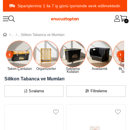
Siparişlerimiz 1 ila 7 iş günü içerisinde sevk edilmektedir.
0
Silikon Tabanca ve Mumları
Takım Çantaları
Organizerler
Saklama
Avadanlık
İlk Yar
Kutaları
Setler
Silikon Tabanca ve Mumları
Sıralama
Filtreleme