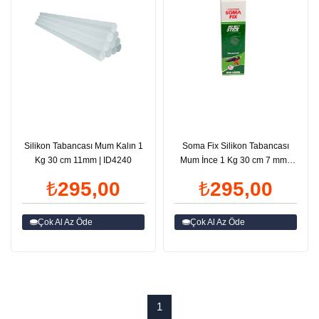
Silikon Tabancası Mum Kalın 1
Soma Fix Silikon Tabancası
Kg 30 cm 11mm | ID4240
Mum İnce 1 Kg 30 cm 7 mm |
ID4239
₺295,00
₺295,00
Çok Al Az Öde
Çok Al Az Öde
1