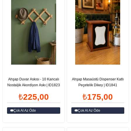
Ahşap Duvar Askısı - 10 Kancalı
Ahşap Masaüstü Dispenser Katlı
Nostaljik Akordiyon Askı | ID1823
Peçetelik Dikey | ID1841
₺225,00
₺175,00
Çok Al Az Öde
Çok Al Az Öde