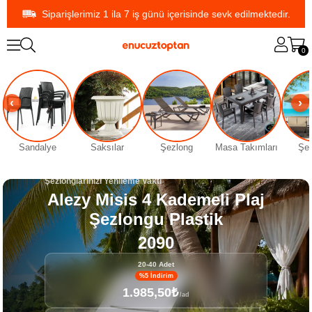
Siparişlerimiz 1 ila 7 iş günü içerisinde sevk edilmektedir.
0
Sandalye
Saksılar
Şezlong
Masa Takımları
Şe
Çok Al Az Öde
Şezlonglarınızı Yenileme Vakti
Alezy Misis 4 Kademeli Plaj
Şezlongu Plastik
2090
20-40 Adet
%5 İndirim
1.985,50₺
/ad