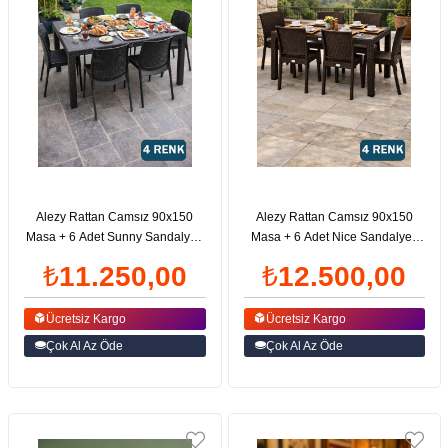
Alezy Rattan Camsız 90x150
Alezy Rattan Camsız 90x150
Masa + 6 Adet Sunny Sandalye |
Masa + 6 Adet Nice Sandalye |
ID1476
ID1472
₺11.250,00
₺12.500,00
Ücretsiz Kargo
Ücretsiz Kargo
Çok Al Az Öde
Çok Al Az Öde