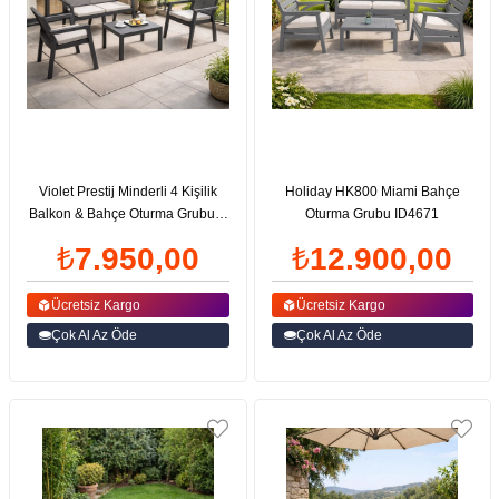
Violet Prestij Minderli 4 Kişilik
Holiday HK800 Miami Bahçe
Balkon & Bahçe Oturma Grubu +
Oturma Grubu ID4671
Sehpa | ID6001
₺7.950,00
₺12.900,00
Ücretsiz Kargo
Ücretsiz Kargo
Çok Al Az Öde
Çok Al Az Öde