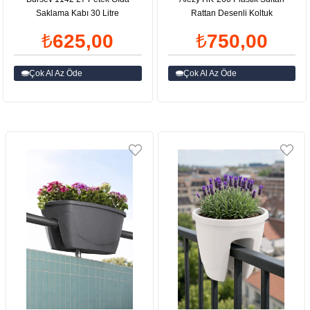
Saklama Kabı 30 Litre
Rattan Desenli Koltuk
₺625,00
₺750,00
Çok Al Az Öde
Çok Al Az Öde