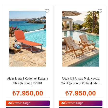
Alezy Myra 3 Kademeli Katlanır
Alezy İkili Ahşap Plaj, Havuz,
Fileli Şezlong | ID6561
Sahil Şezlongu Kollu Minderli
Plaj Masalı | ID6535
₺7.950,00
₺7.950,00
Ücretsiz Kargo
Ücretsiz Kargo