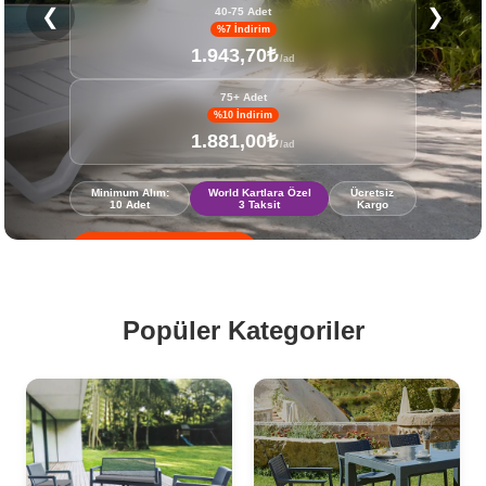
❮
❯
40-75 Adet
%7 İndirim
1.943,70₺
/ad
75+ Adet
%10 İndirim
1.881,00₺
/ad
Minimum Alım:
World Kartlara Özel
Ücretsiz
10 Adet
3 Taksit
Kargo
Hemen İncele
Popüler Kategoriler