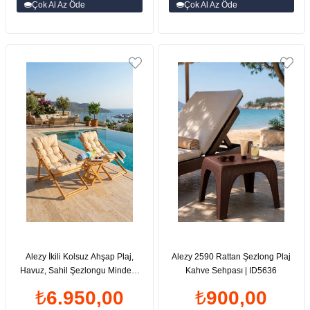
Çok Al Az Öde
Çok Al Az Öde
Alezy İkili Kolsuz Ahşap Plaj,
Alezy 2590 Rattan Şezlong Plaj
Havuz, Sahil Şezlongu Minderli
Kahve Sehpası | ID5636
Plaj Masalı | ID6534
₺6.950,00
₺900,00