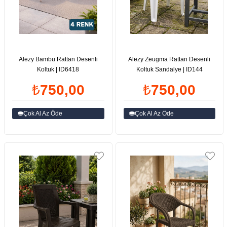
Alezy Bambu Rattan Desenli
Alezy Zeugma Rattan Desenli
Koltuk | ID6418
Koltuk Sandalye | ID144
₺750,00
₺750,00
Çok Al Az Öde
Çok Al Az Öde