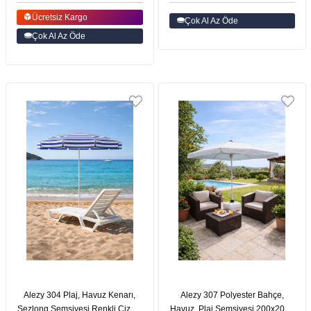
Ücretsiz Kargo
Çok Al Az Öde
Çok Al Az Öde
Alezy 304 Plaj, Havuz Kenarı,
Alezy 307 Polyester Bahçe,
Şezlong Şemsiyesi Renkli Çizgili
Havuz, Plaj Şemsiyesi 200x200 /