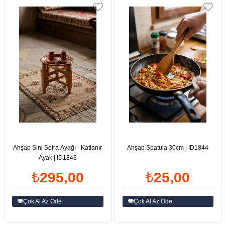
Ahşap Sini Sofra Ayağı - Katlanır
Ahşap Spatula 30cm | ID1844
Ayak | ID1843
₺295,00
₺25,00
Çok Al Az Öde
Çok Al Az Öde