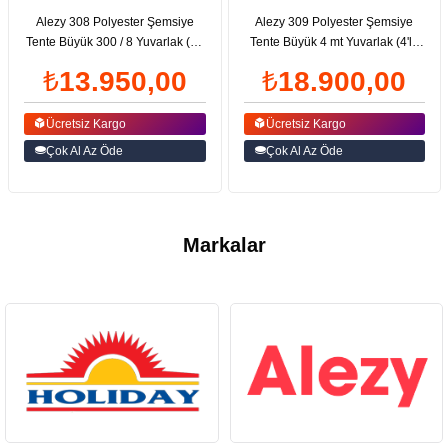
Alezy 308 Polyester Şemsiye
Alezy 309 Polyester Şemsiye
Tente Büyük 300 / 8 Yuvarlak (70
Tente Büyük 4 mt Yuvarlak (4'lü
Litre Bidonlu) | ID2908
Tespit Bidonlu) | ID5608
₺13.950,00
₺18.900,00
Ücretsiz Kargo
Ücretsiz Kargo
Çok Al Az Öde
Çok Al Az Öde
Markalar