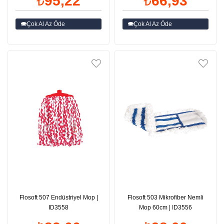
₺95,22
₺66,93
Çok Al Az Öde
Çok Al Az Öde
Flosoft 507 Endüstriyel Mop |
Flosoft 503 Mikrofiber Nemli
ID3558
Mop 60cm | ID3556