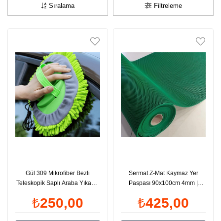
Sıralama
Filtreleme
Gül 309 Mikrofiber Bezli
Sermat Z-Mat Kaymaz Yer
Teleskopik Saplı Araba Yıkama
Paspası 90x100cm 4mm |
Mopu | ID6531
ID6022
₺250,00
₺425,00