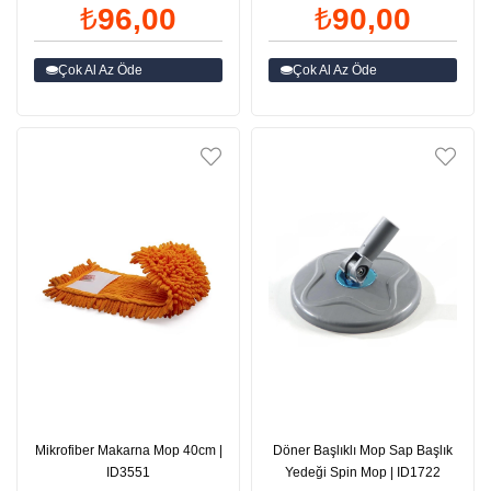
₺96,00
₺90,00
Çok Al Az Öde
Çok Al Az Öde
Mikrofiber Makarna Mop 40cm |
Döner Başlıklı Mop Sap Başlık
ID3551
Yedeği Spin Mop | ID1722