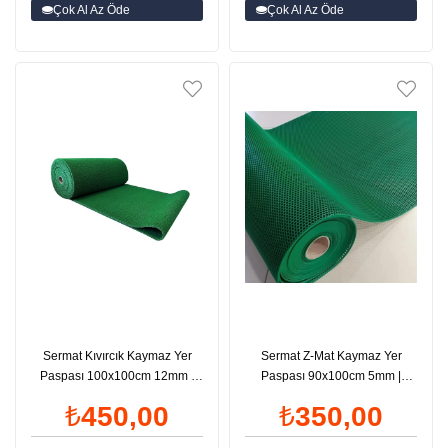
Çok Al Az Öde
Çok Al Az Öde
Sermat Kıvırcık Kaymaz Yer
Sermat Z-Mat Kaymaz Yer
Paspası 100x100cm 12mm |
Paspası 90x100cm 5mm |
ID6021
ID6020
₺450,00
₺350,00