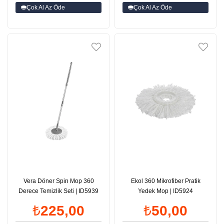
Çok Al Az Öde
Çok Al Az Öde
Vera Döner Spin Mop 360
Ekol 360 Mikrofiber Pratik
Derece Temizlik Seti | ID5939
Yedek Mop | ID5924
₺225,00
₺50,00