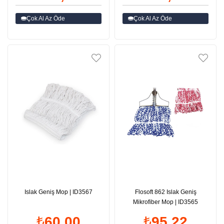
Çok Al Az Öde
Çok Al Az Öde
Islak Geniş Mop | ID3567
Flosoft 862 Islak Geniş
Mikrofiber Mop | ID3565
₺60,00
₺95,22