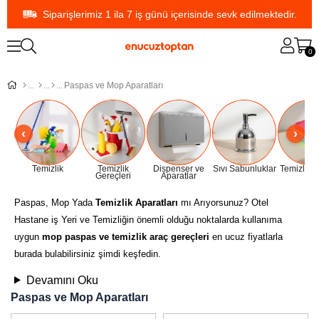
Siparişlerimiz 1 ila 7 iş günü içerisinde sevk edilmektedir.
0
Paspas ve Mop Aparatları
Temizlik
Temizlik
Dispenser ve
Sıvı Sabunluklar
Temizlik B
Gereçleri
Aparatlar
Paspas, Mop Yada
Temizlik Aparatları
mı Arıyorsunuz? Otel
Hastane iş Yeri ve Temizliğin önemli olduğu noktalarda kullanıma
uygun
mop paspas ve temizlik araç gereçleri
en ucuz fiyatlarla
burada bulabilirsiniz şimdi keşfedin.
Devamını Oku
Paspas ve Mop Aparatları