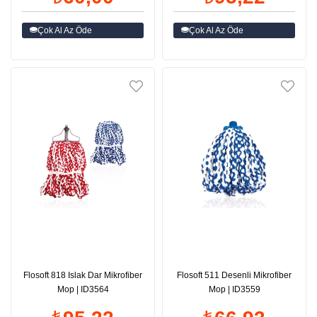
Çok Al Az Öde
Çok Al Az Öde
Flosoft 818 Islak Dar Mikrofiber
Flosoft 511 Desenli Mikrofiber
Mop | ID3564
Mop | ID3559