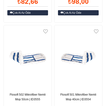
₺82,66
₺98,00
Çok Al Az Öde
Çok Al Az Öde
Flosoft 502 Mikrofiber Nemli
Flosoft 501 Mikrofiber Nemli
Mop 50cm | ID3555
Mop 40cm | ID3554