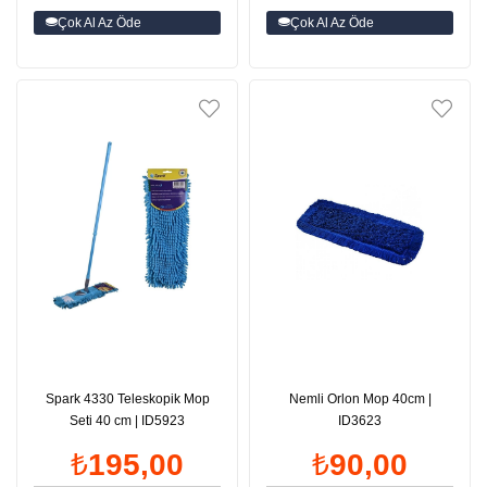
Çok Al Az Öde
Çok Al Az Öde
Spark 4330 Teleskopik Mop
Nemli Orlon Mop 40cm |
Seti 40 cm | ID5923
ID3623
₺195,00
₺90,00