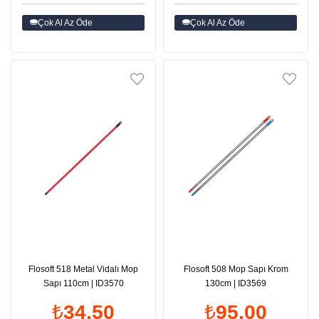
Çok Al Az Öde
Çok Al Az Öde
Flosoft 518 Metal Vidalı Mop
Flosoft 508 Mop Sapı Krom
Sapı 110cm | ID3570
130cm | ID3569
₺34,50
₺95,00