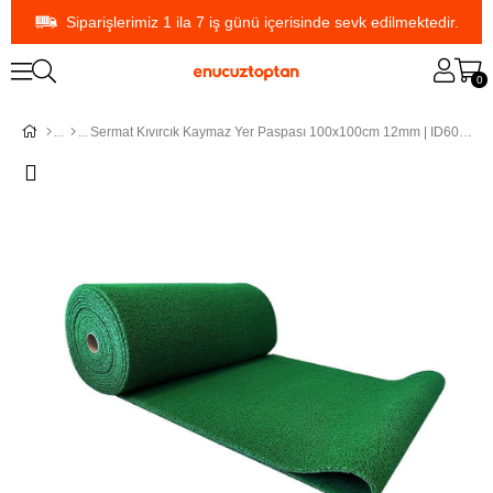
Siparişlerimiz 1 ila 7 iş günü içerisinde sevk edilmektedir.
0
Sermat Kıvırcık Kaymaz Yer Paspası 100x100cm 12mm | ID6021