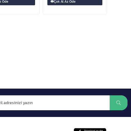
z Öde
Çok Al Az Öde