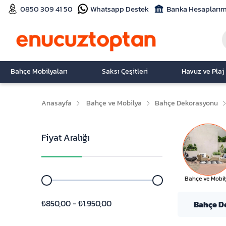
0850 309 41 50
Whatsapp Destek
Banka Hesaplarım
Bahçe Mobilyaları
Saksı Çeşitleri
Havuz ve Plaj
Anasayfa
Bahçe ve Mobilya
Bahçe Dekorasyonu
Fiyat Aralığı
Bahçe ve Mobil
₺850,00 - ₺1.950,00
Bahçe D