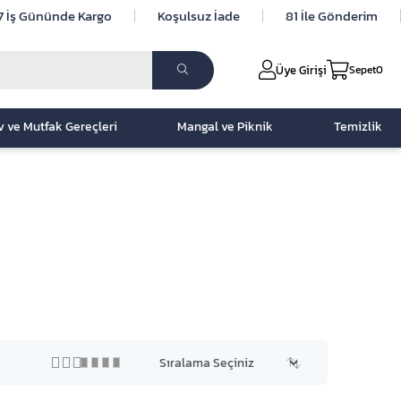
7 İş Gününde Kargo
Koşulsuz İade
81 İle Gönderim
Üye Girişi
Sepet
0
v ve Mutfak Gereçleri
Mangal ve Piknik
Temizlik