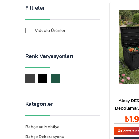
Filtreler
Videolu Ürünler
Renk Varyasyonları
Alezy DES
Kategoriler
Depolama Sa
|
₺1.
Bahçe ve Mobilya
Ücretsiz K
Bahçe Dekorasyonu