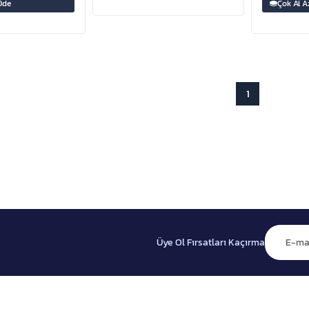
Öde
Çok Al A
1
Üye Ol Fırsatları Kaçırma