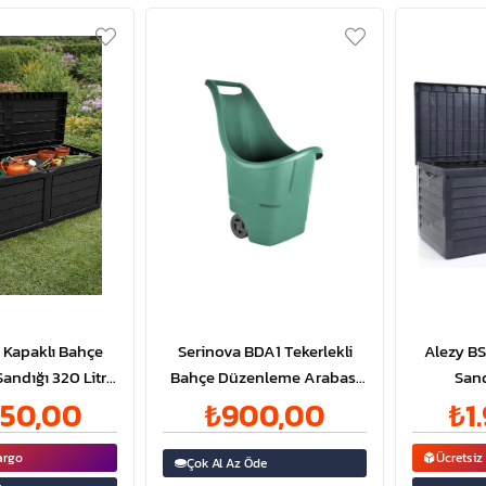
 Kapaklı Bahçe
Serinova BDA1 Tekerlekli
Alezy BS
ndığı 320 Litre
Bahçe Düzenleme Arabası
Sand
 ID6417
50 L | ID5768
950,00
₺900,00
₺1
argo
Ücretsiz
Çok Al Az Öde