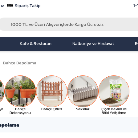
ız
Sipariş Takip
1-
Kafe & Restoran
Nalburiye ve Hırdavat
E
Bahçe Depolama
ya
Bahçe
Bahçe Çitleri
Saksılar
Çiçek Bakımı ve
Dekorasyonu
Bitki Yetiştirme
epolama