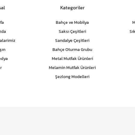
al
Kategoriler
fa
Bahçe ve Mobilya
M
zda
Saksı Çeşitleri
Sı
alarimiz
Sandalye Çeşitleri
şın
Bahçe Oturma Grubu
edya
Metal Mutfak Ürünleri
r
Melamin Mutfak Ürünleri
Şezlong Modelleri