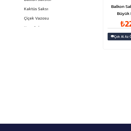
Balkon Sak
Kaktüs Saksı
Büyük 
Çiçek Vazosu
₺2
Kare Saksı
Çok Al Az 
Yuvarlak Saksı
Fiyat Etiketi
Nergis Saksı
Askılı Saksı