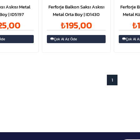
sı Askısı Metal
Ferforje Balkon Saksı Askısı
Ferforje 
Boy | ID5197
Metal Orta Boy | ID1430
Metal Kü
25,00
₺195,00
₺
Öde
Çok Al Az Öde
Çok Al A
1