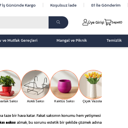
7 İş Gününde Kargo
Koşulsuz İade
81 İle Gönderim
Üye Girişi
Sepet
0
v ve Mutfak Gereçleri
Mangal ve Piknik
Temizlik
varlak Saksı
Askılı Saksı
Kaktüs Saksı
Çiçek Vazoları
Kare Sak
rına taze bir hava katar. Fakat saksının konumu hem yetişmesi
ksı askıs
ı almak, bu sorunu estetik bir şekilde çözmek adına