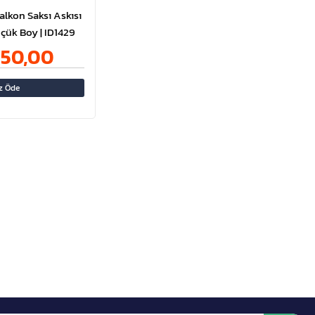
Balkon Saksı Askısı
çük Boy | ID1429
150,00
z Öde