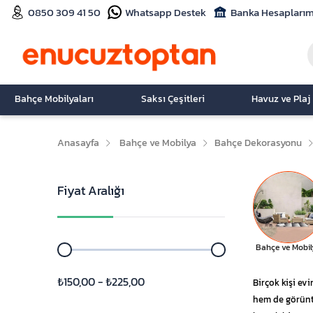
0850 309 41 50
Whatsapp Destek
Banka Hesaplarım
Bahçe Mobilyaları
Saksı Çeşitleri
Havuz ve Plaj
Anasayfa
Bahçe ve Mobilya
Bahçe Dekorasyonu
Fiyat Aralığı
Bahçe ve Mobil
₺150,00 - ₺225,00
Birçok kişi ev
hem de görüntü