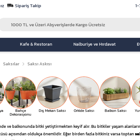
ız
Sipariş Takip
1-
Kafe & Restoran
Nalburiye ve Hırdavat
E
Saksılar
Saksı Askısı
ya
Bahçe
Dış Mekan Saksı
Orkide Saksı
Balkon Saksı
Yu
Dekorasyonu
inde ve balkonunda bitki yetiştirmekten keyif alır. Bu bitkiler yaşam alanla
sü açısından oldukça önemlidir. Eğer birden fazla bitkiniz varsa toptan
sa