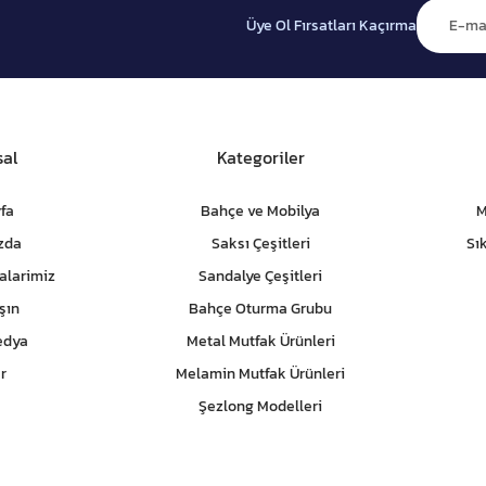
Üye Ol Fırsatları Kaçırma
al
Kategoriler
fa
Bahçe ve Mobilya
M
zda
Saksı Çeşitleri
Sı
alarimiz
Sandalye Çeşitleri
şın
Bahçe Oturma Grubu
edya
Metal Mutfak Ürünleri
r
Melamin Mutfak Ürünleri
Şezlong Modelleri