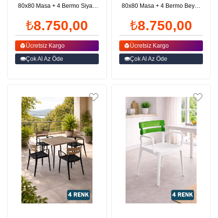
80x80 Masa + 4 Bermo Siyah
80x80 Masa + 4 Bermo Beyaz
Ayaklı Koltuk Antrasit | ID6384
Ayaklı Koltuk| ID6380
₺8.750,00
₺8.750,00
Ücretsiz Kargo
Ücretsiz Kargo
Çok Al Az Öde
Çok Al Az Öde