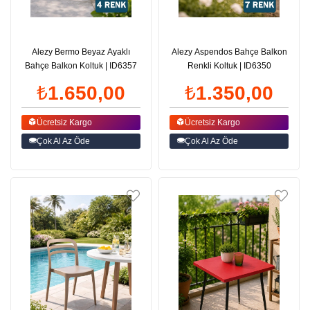
Alezy Bermo Beyaz Ayaklı
Alezy Aspendos Bahçe Balkon
Bahçe Balkon Koltuk | ID6357
Renkli Koltuk | ID6350
₺1.650,00
₺1.350,00
Ücretsiz Kargo
Ücretsiz Kargo
Çok Al Az Öde
Çok Al Az Öde