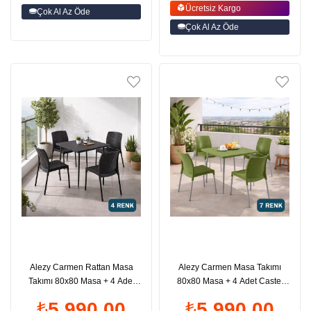
Ücretsiz Kargo
Çok Al Az Öde
Çok Al Az Öde
Alezy Carmen Rattan Masa
Alezy Carmen Masa Takımı
Takımı 80x80 Masa + 4 Adet
80x80 Masa + 4 Adet Castel
Rattan Sunny Sandalye |
Renkli Sandalye| ID6402
₺5.990,00
₺5.990,00
ID6409