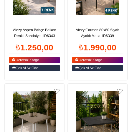
Alezy Aspen Bahçe Balkon
Alezy Carmen 80x80 Siyah
Renkli Sandalye | ID6343
Ayaklı Masa |ID6339
₺1.250,00
₺1.990,00
Ücretsiz Kargo
Ücretsiz Kargo
Çok Al Az Öde
Çok Al Az Öde