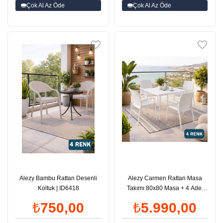
Çok Al Az Öde
Çok Al Az Öde
Alezy Bambu Rattan Desenli
Alezy Carmen Rattan Masa
Koltuk | ID6418
Takımı 80x80 Masa + 4 Adet
Rattan Sunset Sandalye |
₺750,00
₺5.990,00
ID6413