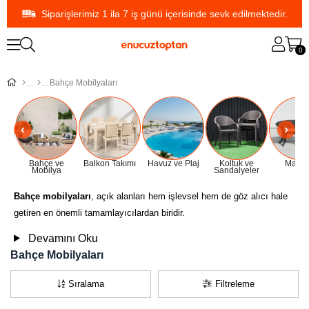
Siparişlerimiz 1 ila 7 iş günü içerisinde sevk edilmektedir.
0
Bahçe Mobilyaları
Bahçe ve
Balkon Takımı
Havuz ve Plaj
Koltuk ve
Masal
Mobilya
Sandalyeler
Bahçe mobilyaları
, açık alanları hem işlevsel hem de göz alıcı hale
getiren en önemli tamamlayıcılardan biridir.
Devamını Oku
Bahçe Mobilyaları
Sıralama
Filtreleme