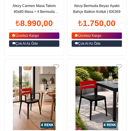
Alezy Carmen Masa Takımı
Alezy Bermuda Beyaz Ayaklı
80x80 Masa + 4 Bermuda
Bahçe Balkon Koltuk | ID6369
Siyah Ayaklı Koltuk | ID6376
₺8.990,00
₺1.750,00
Ücretsiz Kargo
Ücretsiz Kargo
Çok Al Az Öde
Çok Al Az Öde