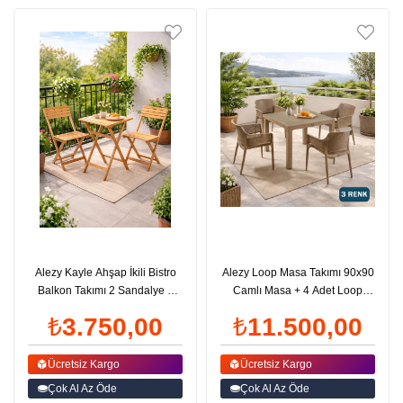
Alezy Kayle Ahşap İkili Bistro
Alezy Loop Masa Takımı 90x90
Balkon Takımı 2 Sandalye +
Camlı Masa + 4 Adet Loop
Sehpalı | ID6563
Koltuk | ID6487
₺3.750,00
₺11.500,00
Ücretsiz Kargo
Ücretsiz Kargo
Çok Al Az Öde
Çok Al Az Öde