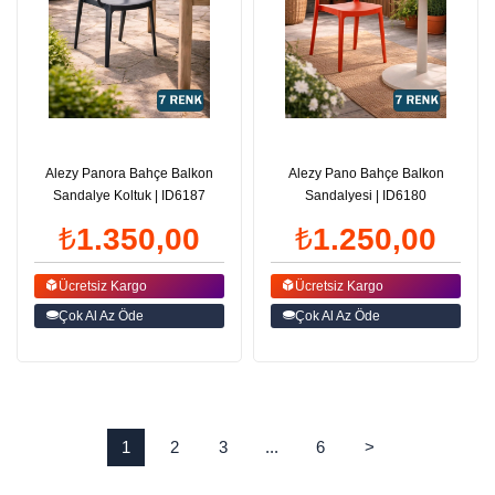
Alezy Panora Bahçe Balkon
Alezy Pano Bahçe Balkon
Sandalye Koltuk | ID6187
Sandalyesi | ID6180
₺1.350,00
₺1.250,00
Ücretsiz Kargo
Ücretsiz Kargo
Çok Al Az Öde
Çok Al Az Öde
1
2
3
...
6
>