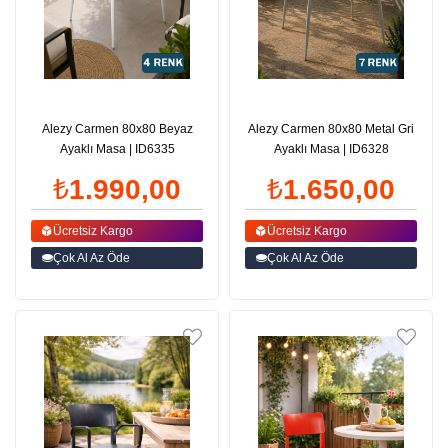
Alezy Carmen 80x80 Beyaz
Alezy Carmen 80x80 Metal Gri
Ayaklı Masa | ID6335
Ayaklı Masa | ID6328
₺1.990,00
₺1.650,00
Ücretsiz Kargo
Ücretsiz Kargo
Çok Al Az Öde
Çok Al Az Öde