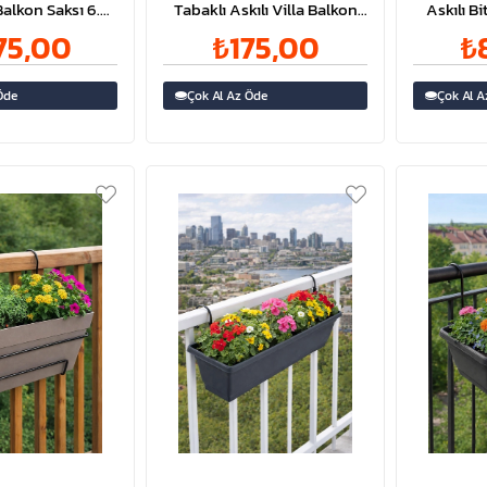
 Balkon Saksı 6.5
Tabaklı Askılı Villa Balkon
Askılı Bi
e | ID5502
Saksı 2.75 Litre | ID5499
Li
75,00
₺175,00
₺
Öde
Çok Al Az Öde
Çok Al A