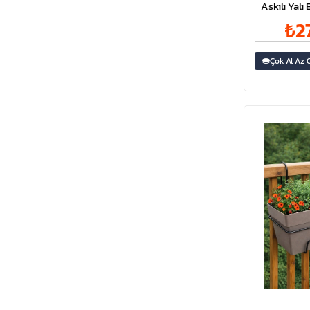
Nergis Saksı
Askılı Yalı
Litr
₺2
Çok Al Az 