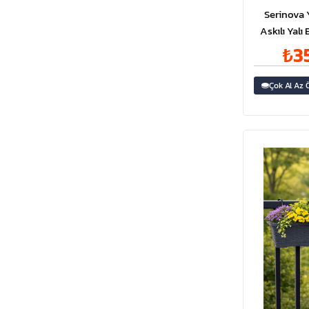
Serinova 
Askılı Yalı
Litr
₺3
Çok Al Az 