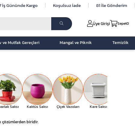
7 İş Gününde Kargo
Koşulsuz İade
81 İle Gönderim
Üye Girişi
Sepet
0
v ve Mutfak Gereçleri
Mangal ve Piknik
Temizlik
varlak Saksı
Kaktüs Saksı
Çiçek Vazoları
Kare Saksı
Nergis Saks
ik çözümlerden biridir.