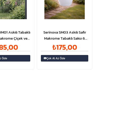
M01 Askılı Tabaklı
Serinova SM03 Askılı Safir
akrome Çiçek ve
Makrome Tabaklı Saksı 6
ısı No:1 - 2 Litre |
Litre | ID1440
85,00
₺175,00
ID2866
z Öde
Çok Al Az Öde