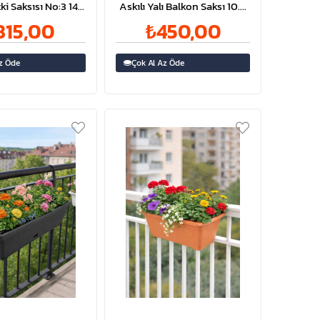
tki Saksısı No:3 14
Askılı Yalı Balkon Saksı 10.8
tre | ID5498
Litre | ID5222
815,00
₺450,00
z Öde
Çok Al Az Öde