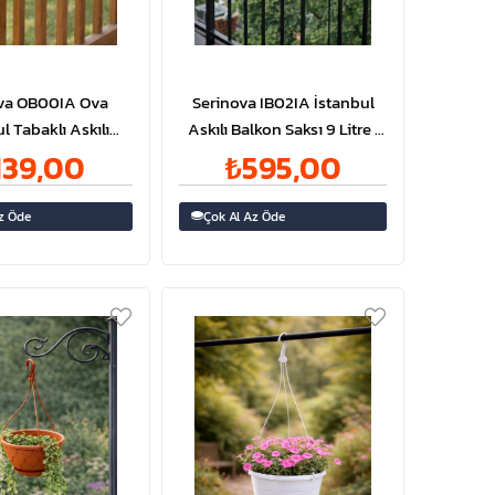
va OB00IA Ova
Serinova IB02IA İstanbul
l Tabaklı Askılı
Askılı Balkon Saksı 9 Litre |
Saksı 2.2 Litre |
ID2938
139,00
₺595,00
ID2939
z Öde
Çok Al Az Öde