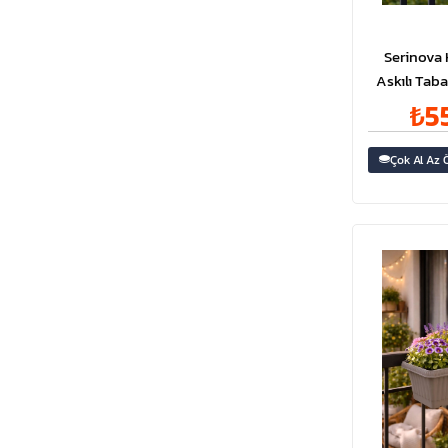
Serinova
Askılı Taba
16.5 Li
₺5
Çok Al Az 