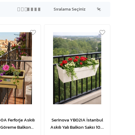
0A Ferforje Askılı
Serinova YB02IA İstanbul
ı Göreme Balkon
Askılı Yalı Balkon Saksı 10.8
itki Saksısı No:1 -
Litre | ID5503