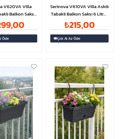
va V620VA Villa
Serinova V610VA Villa Askılı
baklı Balkon Saksı
Tabaklı Balkon Saksı 6 Litre |
itre | ID2947
ID2946
299,00
₺215,00
z Öde
Çok Al Az Öde