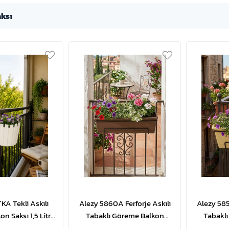
aksı
KA Tekli Askılı
Alezy 5860A Ferforje Askılı
Alezy 585
n Saksı 1,5 Litre
Tabaklı Göreme Balkon
Tabakl
 ID5736
Çiçek ve Bitki Saksısı No:3 -
Çiçek ve B