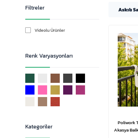
Filtreler
Askılı S
Videolu Ürünler
Renk Varyasyonları
Poliwork T
Kategoriler
Akasya Balko
|