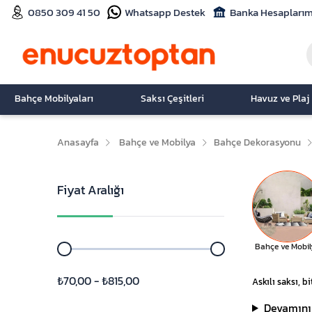
0850 309 41 50
Whatsapp Destek
Banka Hesaplarım
Bahçe Mobilyaları
Saksı Çeşitleri
Havuz ve Plaj
Anasayfa
Bahçe ve Mobilya
Bahçe Dekorasyonu
Fiyat Aralığı
Bahçe ve Mobil
₺70,00 - ₺815,00
Askılı saksı, b
Devamını