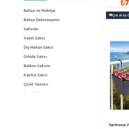
₺7
Bahçe ve Mobilya
Çok Al Az 
Bahçe Dekorasyonu
Saksılar
Askılı Saksı
Dış Mekan Saksı
Orkide Saksı
Balkon Saksısı
Kaktüs Saksı
Çiçek Vazosu
Kare Saksı
Yuvarlak Saksı
Fiyat Etiketi
Saksı Askısı
Serinova Y