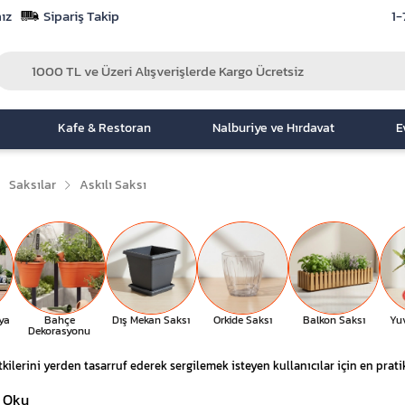
ız
Sipariş Takip
1-
Kafe & Restoran
Nalburiye ve Hırdavat
E
Saksılar
Askılı Saksı
ya
Bahçe
Dış Mekan Saksı
Orkide Saksı
Balkon Saksı
Yu
Dekorasyonu
itkilerini yerden tasarruf ederek sergilemek isteyen kullanıcılar için en prat
 Oku