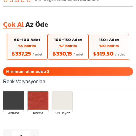
Çok Al
Az Öde
60-100 Adet
100–150 Adet
150+ Adet
%5 İndirim
%7 İndirim
%10 İndirim
₺337,25
₺330,15
₺319,50
Minimum alım adeti 3
Renk Varyasyonları