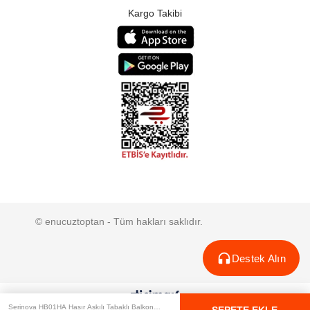
Kargo Takibi
© enucuztoptan - Tüm hakları saklıdır.
Destek Alın
Serinova HB01HA Hasır Askılı Tabaklı Balkon