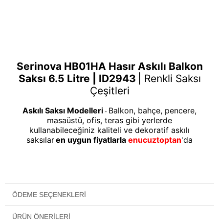
Serinova HB01HA Hasır Askılı Balkon
Saksı 6.5 Litre | ID2943
|
Renkli Saksı
Çeşitleri
Askılı Saksı Modelleri
Balkon, bahçe, pencere,
-
masaüstü, ofis, teras gibi yerlerde
kullanabileceğiniz kaliteli ve dekoratif askılı
saksılar
en uygun fiyatlarla
enucuztoptan
'da
ÖDEME SEÇENEKLERI
ÜRÜN ÖNERILERI