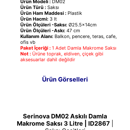
Ürün Modeli :
DM02
Ürün Türü :
Saksı
Ürün Ham Maddesi :
Plastik
Ürün Hacmi:
3 lt
Ürün Ölçüleri -Saksı:
Ø25.5x14cm
Ürün Ölçüleri -Askı:
47 cm
Kullanım Alanı:
Balkon, pencere, teras, cafe,
ofis vb
Paket İçeriği :
1 Adet Damla Makrome Saksı
Not :
Ürüne toprak, eldiven, çiçek gibi
aksesuarlar dahil değildir
Ürün Görselleri
Serinova DM02 Askılı Damla
Makrome Saksı 3 Litre | ID2867
|