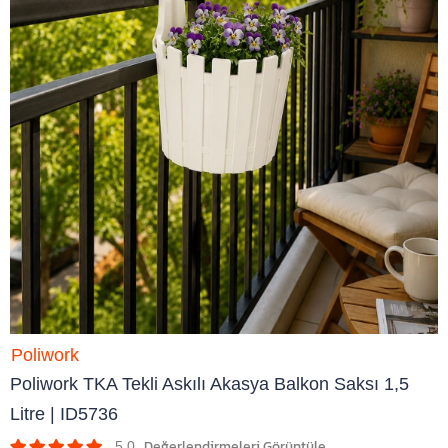
Poliwork
Poliwork TKA Tekli Askılı Akasya Balkon Saksı 1,5
Litre | ID5736
5.0