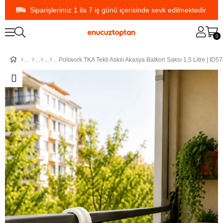
Siparişlerimiz 1 ila 7 iş günü içerisinde sevk edilmektedir.
0
Poliwork TKA Tekli Askılı Akasya Balkon Saksı 1,5 Litre | ID5