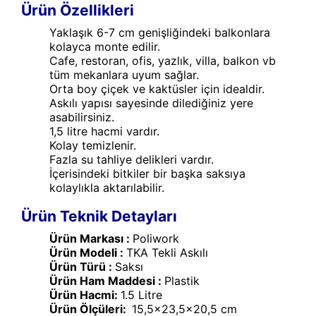
Ürün Özellikleri
Yaklaşık 6-7 cm genişliğindeki balkonlara
kolayca monte edilir.
Cafe, restoran, ofis, yazlık, villa, balkon vb
tüm mekanlara uyum sağlar.
Orta boy çiçek ve kaktüsler için idealdir.
Askılı yapısı sayesinde dilediğiniz yere
asabilirsiniz.
1,5 litre hacmi vardır.
Kolay temizlenir.
Fazla su tahliye delikleri vardır.
İçerisindeki bitkiler bir başka saksıya
kolaylıkla aktarılabilir.
Ürün Teknik Detayları
Ürün Markası :
Poliwork
Ürün Modeli :
TKA Tekli Askılı
Ürün Türü :
Saksı
Ürün Ham Maddesi :
Plastik
Ürün Hacmi:
1.5 Litre
Ürün Ölçüleri:
15,5x23,5x20,5 cm