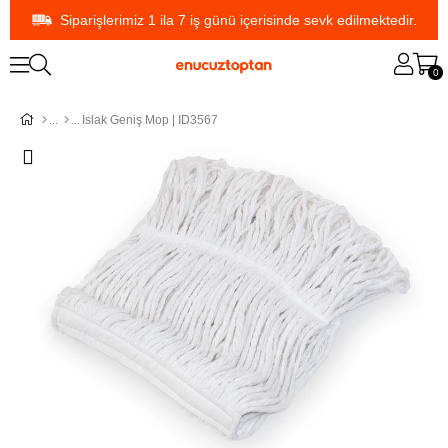
Siparişlerimiz 1 ila 7 iş günü içerisinde sevk edilmektedir.
0
Islak Geniş Mop | ID3567