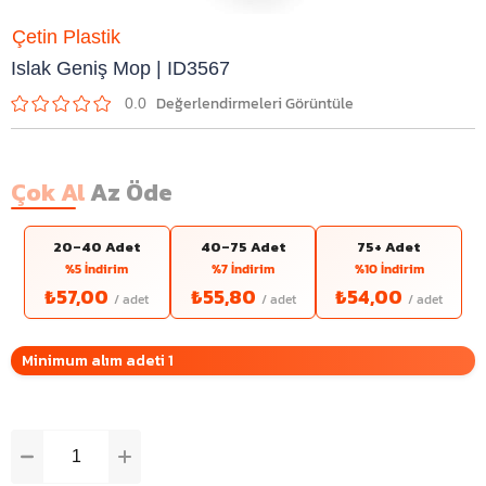
Çetin Plastik
Islak Geniş Mop | ID3567
0.0
Çok Al
Az Öde
20–40 Adet
40–75 Adet
75+ Adet
%5 İndirim
%7 İndirim
%10 İndirim
₺57,00
₺55,80
₺54,00
Minimum alım adeti 1