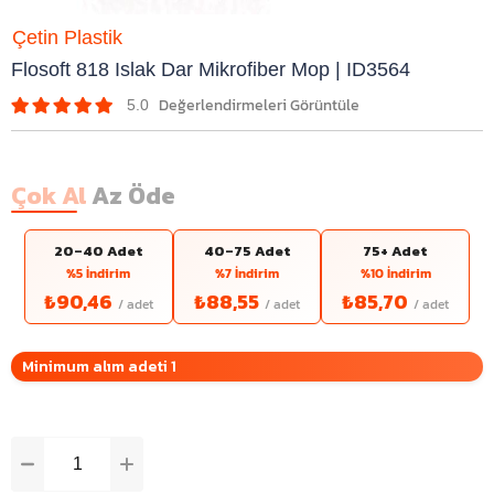
Çetin Plastik
Flosoft 818 Islak Dar Mikrofiber Mop | ID3564
5.0
Çok Al
Az Öde
20–40 Adet
40–75 Adet
75+ Adet
%5 İndirim
%7 İndirim
%10 İndirim
₺90,46
₺88,55
₺85,70
Minimum alım adeti 1