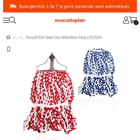
Siparişlerimiz 1 ila 7 iş günü içerisinde sevk edilmektedir.
0
Flosoft 818 Islak Dar Mikrofiber Mop | ID3564