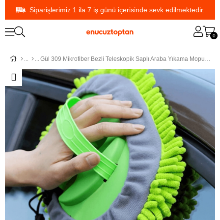
Siparişlerimiz 1 ila 7 iş günü içerisinde sevk edilmektedir.
0
Gül 309 Mikrofiber Bezli Teleskopik Saplı Araba Yıkama Mopu | ID6531