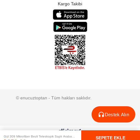
Kargo Takibi
© enucuztoptan - Tüm hakları saklıdır.
Destek Alın
Gül 309 Mikrofiber Bezli Teleskopik Saplı Araba
SEPETE EKLE