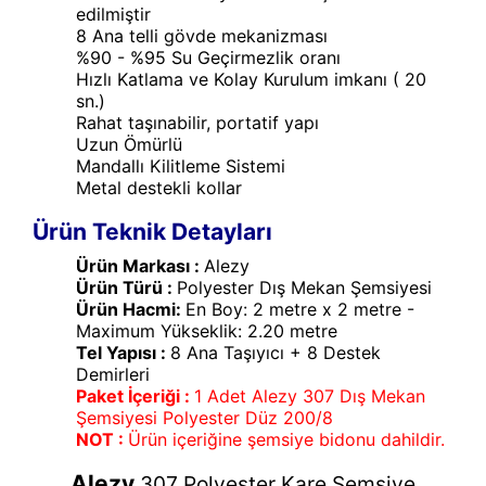
edilmiştir
8 Ana telli gövde mekanizması
%90 - %95 Su Geçirmezlik oranı
Hızlı Katlama ve Kolay Kurulum imkanı ( 20
sn.)
Rahat taşınabilir, portatif yapı
Uzun Ömürlü
Mandallı Kilitleme Sistemi
Metal destekli kollar
Ürün Teknik Detayları
Ürün Markası :
Alezy
Ürün Türü :
Polyester Dış Mekan Şemsiyesi
Ürün Hacmi:
En Boy: 2 metre x 2 metre -
Maximum Yükseklik: 2.20 metre
Tel Yapısı :
8 Ana Taşıyıcı + 8 Destek
Demirleri
Paket İçeriği :
1 Adet Alezy 307 Dış Mekan
Şemsiyesi Polyester Düz 200/8
NOT :
Ürün içeriğine şemsiye bidonu dahildir.
Alezy
307 Polyester Kare Şemsiye