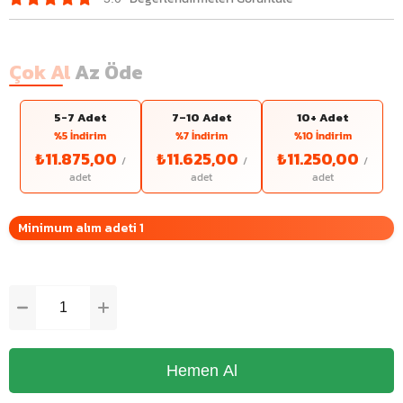
Çok Al
Az Öde
5-7 Adet
7–10 Adet
10+ Adet
%5 İndirim
%7 İndirim
%10 İndirim
₺11.875,00
₺11.625,00
₺11.250,00
Minimum alım adeti 1