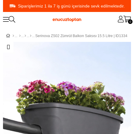
Siparişlerimiz 1 ila 7 iş günü içerisinde sevk edilmektedir.
0
Serinova ZS02 Zümrüt Balkon Saksısı 15.5 Litre | ID1334