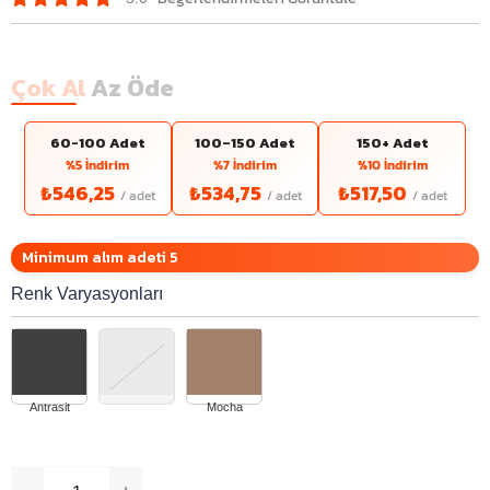
Çok Al
Az Öde
60-100 Adet
100–150 Adet
150+ Adet
%5 İndirim
%7 İndirim
%10 İndirim
₺546,25
₺534,75
₺517,50
Minimum alım adeti 5
Renk Varyasyonları