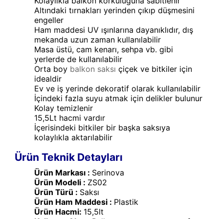
Kolaylıkla balkon korkuluğuna sabitlenir
Altındaki tırnakları yerinden çıkıp düşmesini
engeller
Ham maddesi UV ışınlarına dayanıklıdır, dış
mekanda uzun zaman kullanılabilir
Masa üstü, cam kenarı, sehpa vb. gibi
yerlerde de kullanılabilir
Orta boy
balkon saksı
çiçek ve bitkiler için
idealdir
Ev ve iş yerinde dekoratif olarak kullanılabilir
İçindeki fazla suyu atmak için delikler bulunur
Kolay temizlenir
15,5Lt hacmi vardır
İçerisindeki bitkiler bir başka saksıya
kolaylıkla aktarılabilir
Ürün Teknik Detayları
Ürün Markası :
Serinova
Ürün Modeli :
ZS02
Ürün Türü :
Saksı
Ürün Ham Maddesi :
Plastik
Ürün Hacmi:
15,5lt