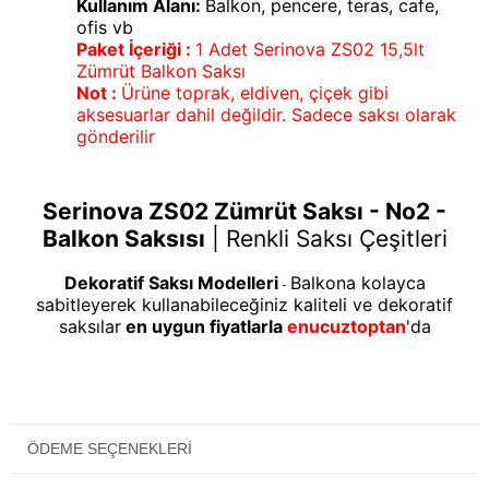
Kullanım Alanı:
Balkon, pencere, teras, cafe,
ofis vb
Paket İçeriği :
1 Adet Serinova ZS02 15,5lt
Zümrüt Balkon Saksı
Not :
Ürüne toprak, eldiven, çiçek gibi
aksesuarlar dahil değildir. Sadece saksı olarak
gönderilir
Serinova ZS02 Zümrüt Saksı - No2 -
Balkon Saksısı
|
Renkli Saksı Çeşitleri
Dekoratif Saksı Modelleri
Balkona kolayca
-
sabitleyerek kullanabileceğiniz kaliteli ve dekoratif
saksılar
en uygun fiyatlarla
enucuztoptan
'da
ÖDEME SEÇENEKLERI