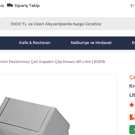
ız
Sipariş Takip
1-
Kafe & Restoran
Nalburiye ve Hırdavat
E
rom Paslanmaz Çatı Kapaklı Çöp Kovası 80 Litre | ID3516
Çe
Kr
Li
₺