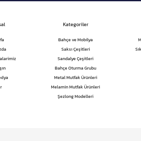
al
Kategoriler
fa
Bahçe ve Mobilya
M
zda
Saksı Çeşitleri
Sı
alarimiz
Sandalye Çeşitleri
şın
Bahçe Oturma Grubu
edya
Metal Mutfak Ürünleri
r
Melamin Mutfak Ürünleri
Şezlong Modelleri