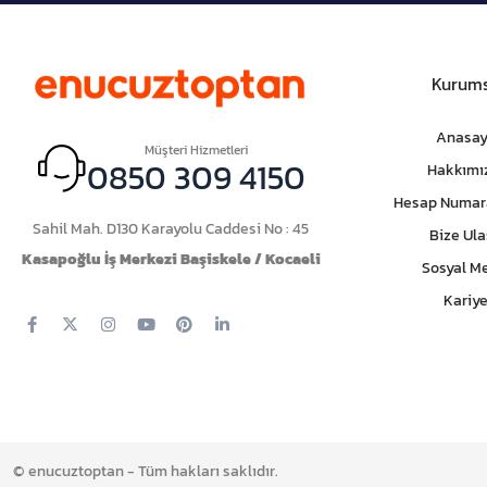
Kurums
Anasay
Müşteri Hizmetleri
0850 309 4150
Hakkımı
Hesap Numar
Sahil Mah. D130 Karayolu Caddesi No : 45
Bize Ula
Kasapoğlu İş Merkezi Başiskele / Kocaeli
Sosyal M
Kariye
© enucuztoptan - Tüm hakları saklıdır.