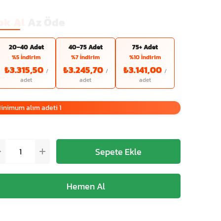
ok Al
Az Öde
20–40 Adet
40–75 Adet
75+ Adet
%5 İndirim
%7 İndirim
%10 İndirim
₺3.315,50
₺3.245,70
₺3.141,00
inimum alım adeti 1