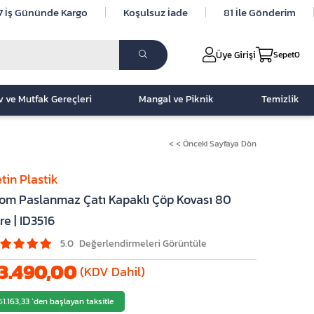
7 İş Gününde Kargo
Koşulsuz İade
81 İle Gönderim
Üye Girişi
Sepet
0
v ve Mutfak Gereçleri
Mangal ve Piknik
Temizlik
< < Önceki Sayfaya Dön
tin Plastik
om Paslanmaz Çatı Kapaklı Çöp Kovası 80
tre | ID3516
5.0
3.490,00
(KDV Dahil)
₺1.163,33
`den başlayan taksitle