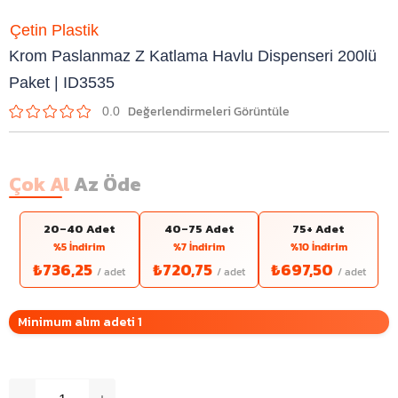
Çetin Plastik
Krom Paslanmaz Z Katlama Havlu Dispenseri 200lü
Paket | ID3535
0.0
Çok Al
Az Öde
20–40 Adet
40–75 Adet
75+ Adet
%5 İndirim
%7 İndirim
%10 İndirim
₺736,25
₺720,75
₺697,50
Minimum alım adeti 1