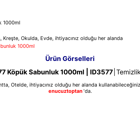
k 1000ml
s, Kreşte, Okulda, Evde, ihtiyacınız olduğu her alanda
abunluk 1000ml
Ürün Görselleri
677 Köpük Sabunluk 1000ml | ID3577
|
Temizli
tta, Otelde, ihtiyacınız olduğu her alanda kullanabileceğiniz
enucuztoptan
'da.