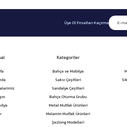
Üye Ol Fırsatları Kaçırma
al
Kategoriler
fa
Bahçe ve Mobilya
M
zda
Saksı Çeşitleri
Sı
alarimiz
Sandalye Çeşitleri
şın
Bahçe Oturma Grubu
edya
Metal Mutfak Ürünleri
r
Melamin Mutfak Ürünleri
Şezlong Modelleri