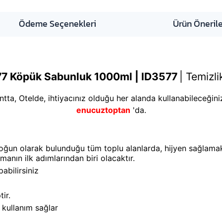
Ödeme Seçenekleri
Ürün Önerile
77 Köpük Sabunluk 1000ml | ID3577
|
Temizli
ntta, Otelde, ihtiyacınız olduğu her alanda kullanabileceğiniz
enucuztoptan
'da.
n yoğun olarak bulunduğu tüm toplu alanlarda, hijyen sağlama
anın ilk adımlarından biri olacaktır.
abilirsiniz
ir.
ü kullanım sağlar