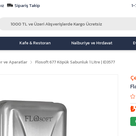
ız
Sipariş Takip
1-
Kafe & Restoran
Nalburiye ve Hırdavat
E
r ve Aparatlar
Flosoft 677 Köpük Sabunluk 1 Litre | ID3577
Çe
Fl
₺