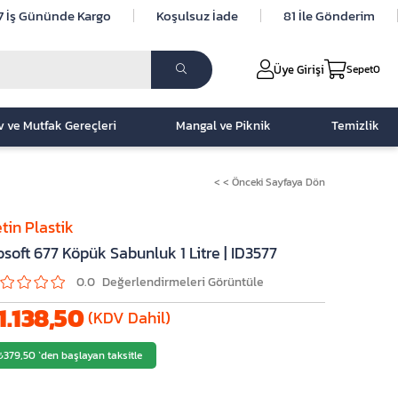
7 İş Gününde Kargo
Koşulsuz İade
81 İle Gönderim
Üye Girişi
Sepet
0
v ve Mutfak Gereçleri
Mangal ve Piknik
Temizlik
< < Önceki Sayfaya Dön
tin Plastik
osoft 677 Köpük Sabunluk 1 Litre | ID3577
0.0
1.138,50
(KDV Dahil)
₺379,50
`den başlayan taksitle