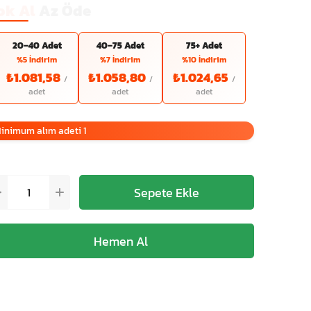
ok Al
Az Öde
20–40 Adet
40–75 Adet
75+ Adet
%5 İndirim
%7 İndirim
%10 İndirim
₺1.081,58
₺1.058,80
₺1.024,65
inimum alım adeti 1