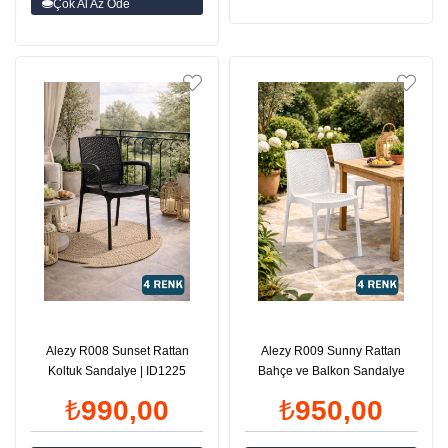
Çok Al Az Öde
Alezy R008 Sunset Rattan
Alezy R009 Sunny Rattan
Koltuk Sandalye | ID1225
Bahçe ve Balkon Sandalye
₺990,00
₺950,00