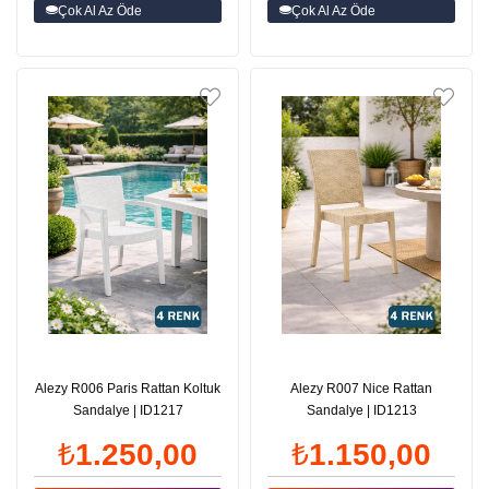
Çok Al Az Öde
Çok Al Az Öde
Alezy R006 Paris Rattan Koltuk
Alezy R007 Nice Rattan
Sandalye | ID1217
Sandalye | ID1213
₺1.250,00
₺1.150,00