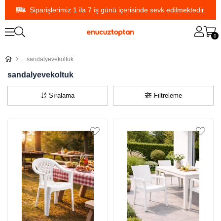
Siparişlerimiz 1 ila 7 iş günü içerisinde sevk edilmektedir.
0
sandalyevekoltuk
sandalyevekoltuk
Sıralama
Filtreleme