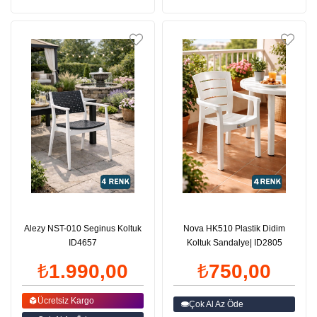
Alezy NST-010 Seginus Koltuk
Nova HK510 Plastik Didim
ID4657
Koltuk Sandalye| ID2805
₺1.990,00
₺750,00
Ücretsiz Kargo
Çok Al Az Öde