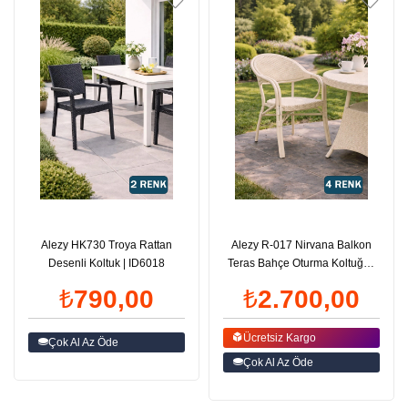
Alezy HK730 Troya Rattan
Alezy R-017 Nirvana Balkon
Desenli Koltuk | ID6018
Teras Bahçe Oturma Koltuğu |
ID4856
₺790,00
₺2.700,00
Ücretsiz Kargo
Çok Al Az Öde
Çok Al Az Öde