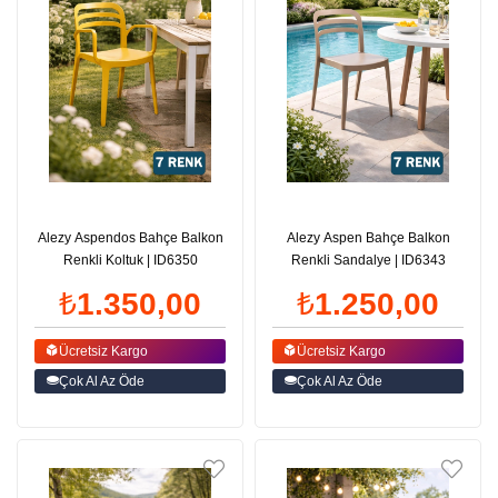
Alezy Aspendos Bahçe Balkon
Alezy Aspen Bahçe Balkon
Renkli Koltuk | ID6350
Renkli Sandalye | ID6343
₺1.350,00
₺1.250,00
Ücretsiz Kargo
Ücretsiz Kargo
Çok Al Az Öde
Çok Al Az Öde