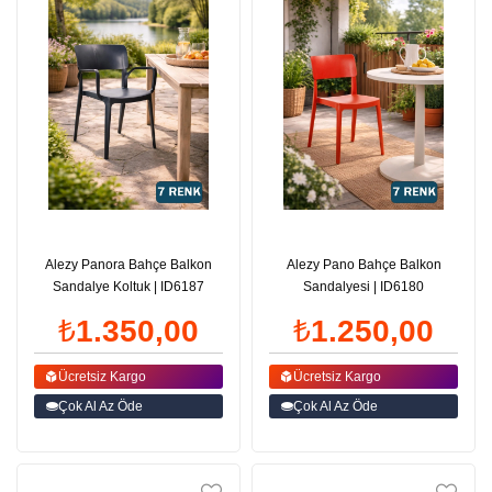
Alezy Panora Bahçe Balkon
Alezy Pano Bahçe Balkon
Sandalye Koltuk | ID6187
Sandalyesi | ID6180
₺1.350,00
₺1.250,00
Ücretsiz Kargo
Ücretsiz Kargo
Çok Al Az Öde
Çok Al Az Öde