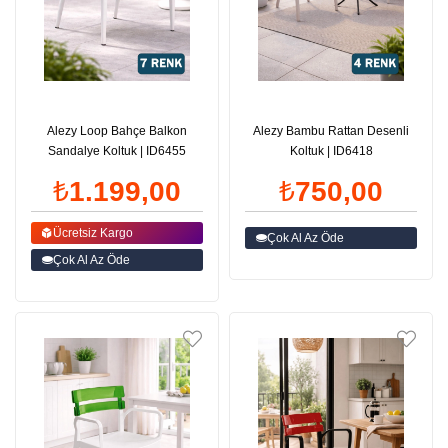
Alezy Loop Bahçe Balkon
Alezy Bambu Rattan Desenli
Sandalye Koltuk | ID6455
Koltuk | ID6418
₺1.199,00
₺750,00
Ücretsiz Kargo
Çok Al Az Öde
Çok Al Az Öde