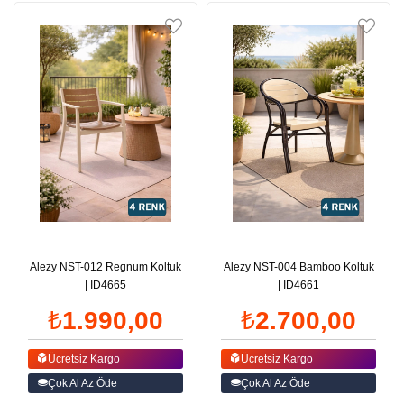
Alezy NST-012 Regnum Koltuk
Alezy NST-004 Bamboo Koltuk
| ID4665
| ID4661
₺1.990,00
₺2.700,00
Ücretsiz Kargo
Ücretsiz Kargo
Çok Al Az Öde
Çok Al Az Öde