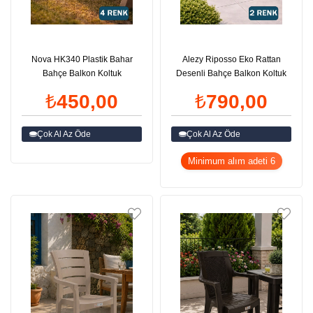
Nova HK340 Plastik Bahar
Alezy Riposso Eko Rattan
Bahçe Balkon Koltuk
Desenli Bahçe Balkon Koltuk
₺450,00
₺790,00
Çok Al Az Öde
Çok Al Az Öde
Minimum alım adeti 6