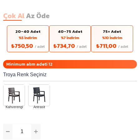
Çok Al
Az Öde
20–40 Adet
40–75 Adet
75+ Adet
%5 İndirim
%7 İndirim
%10 İndirim
₺750,50
₺734,70
₺711,00
Minimum alım adeti 12
Troya Renk Seçiniz