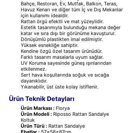
Bahçe, Restoran, Ev, Mutfak, Balkon, Teras,
Havuz Kenarı ve diğer tüm İç ve Dış Mekanlar
için kullanımı idealdir.
Rattan örgü efektli ve mat yüzeylidir.
Estetik tasarımıyla bulunduğu mekana değer
katar ve sıra dışı bir görünüme kavuşturur.
Dönüşümlü plastikten imal edilmiştir.
Yüksek esnekliğe sahiptir.
Kendine özgü özel tasarım ürünüdür.
Farklı tasarım masalarla uyum sağlar.
UV Koruma sayesinde güneş ışınlarından
etkilenmez.
Sert hava koşullarında soğuk ve sıcağa
dayanıklıdır.
Yıkanabilir, üst üste kolay istiflenir.
Ürün Teknik Detayları
Ürün Markası :
Florya
Ürün Modeli :
Riposso Rattan Sandalye
Koltuk
Ürün Türü :
Rattan Sandalye
Ebatlar :
57x58x87cm