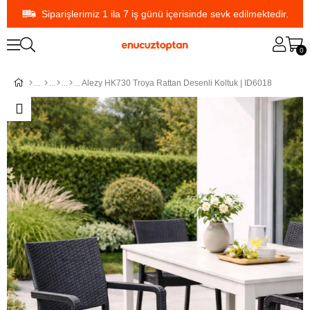
Siparişlerimiz 1 ila 7 iş günü içerisinde sevk edilmektedir.
0
Alezy HK730 Troya Rattan Desenli Koltuk | ID6018