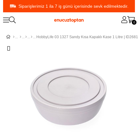
Siparişlerimiz 1 ila 7 iş günü içerisinde sevk edilmektedir.
0
HobbyLife 03 1327 Sandy Kısa Kapaklı Kase 1 Litre | ID2681