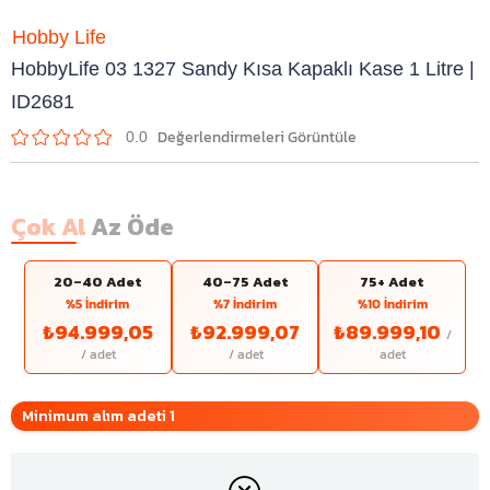
Hobby Life
HobbyLife 03 1327 Sandy Kısa Kapaklı Kase 1 Litre |
ID2681
0.0
Çok Al
Az Öde
20–40 Adet
40–75 Adet
75+ Adet
%5 İndirim
%7 İndirim
%10 İndirim
₺94.999,05
₺92.999,07
₺89.999,10
Minimum alım adeti 1