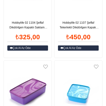
Hobbylife 02 1104 Şeffaf
Hobbylife 02 1107 Şeffaf
Dikdörtgen Kapaklı Saklama
Tekerlekli Dikdörtgen Kapaklı
Kabı 20 Litre | ID2644
Saklama Kabı 30 Litre | ID2637
₺325,00
₺450,00
Çok Al Az Öde
Çok Al Az Öde