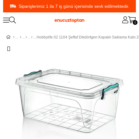
Siparişlerimiz 1 ila 7 iş günü içerisinde sevk edilmektedir.
0