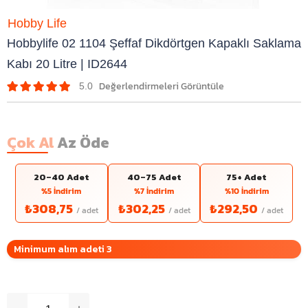
Hobby Life
Hobbylife 02 1104 Şeffaf Dikdörtgen Kapaklı Saklama
Kabı 20 Litre | ID2644
5.0
Çok Al
Az Öde
20–40 Adet
40–75 Adet
75+ Adet
%5 İndirim
%7 İndirim
%10 İndirim
₺308,75
₺302,25
₺292,50
Minimum alım adeti 3