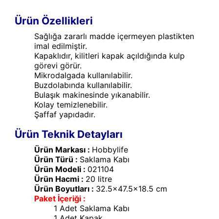
Ürün Özellikleri
Sağlığa zararlı madde içermeyen plastikten
imal edilmiştir.
Kapaklıdır, kilitleri kapak açıldığında kulp
görevi görür.
Mikrodalgada kullanılabilir.
Buzdolabında kullanılabilir.
Bulaşık makinesinde yıkanabilir.
Kolay temizlenebilir.
Şaffaf yapıdadır.
Ürün Teknik Detayları
Ürün Markası :
Hobbylife
Ürün Türü :
Saklama Kabı
Ürün Modeli :
021104
Ürün Hacmi :
20 litre
Ürün Boyutları :
32.5x47.5x18.5 cm
Paket İçeriği :
1 Adet Saklama Kabı
1 Adet Kapak