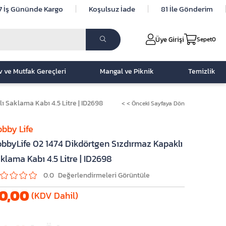
7 İş Gününde Kargo
Koşulsuz İade
81 İle Gönderim
Üye Girişi
Sepet
0
v ve Mutfak Gereçleri
Mangal ve Piknik
Temizlik
 Saklama Kabı 4.5 Litre | ID2698
< < Önceki Sayfaya Dön
bby Life
bbyLife 02 1474 Dikdörtgen Sızdırmaz Kapaklı
klama Kabı 4.5 Litre | ID2698
0.0
0,00
(KDV Dahil)