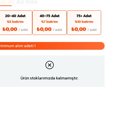
ok Al
Az Öde
20–40 Adet
40–75 Adet
75+ Adet
%5 İndirim
%7 İndirim
%10 İndirim
₺0,00
₺0,00
₺0,00
inimum alım adeti 1
Ürün stoklarımızda kalmamıştır.