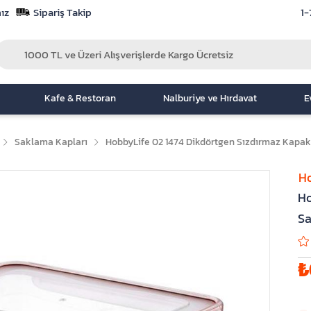
ız
Sipariş Takip
1-
Kafe & Restoran
Nalburiye ve Hırdavat
E
Saklama Kapları
HobbyLife 02 1474 Dikdörtgen Sızdırmaz Kapaklı
Ho
Ho
Sa
₺