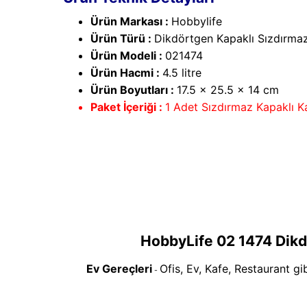
Ürün Markası :
Hobbylife
Ürün Türü :
Dikdörtgen Kapaklı Sızdırma
Ürün Modeli :
021474
Ürün Hacmi :
4.5 litre
Ürün Boyutları :
17.5 x 25.5 x 14 cm
Paket İçeriği :
1 Adet Sızdırmaz Kapaklı K
HobbyLife 02 1474 Dikd
Ev Gereçleri
Ofis, Ev, Kafe, Restaurant gi
-