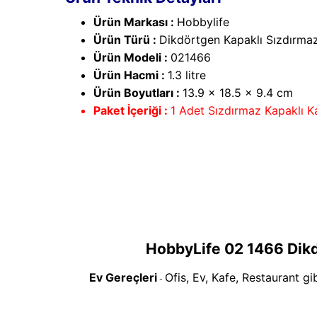
Ürün Markası :
Hobbylife
Ürün Türü :
Dikdörtgen Kapaklı Sızdırma
Ürün Modeli :
021466
Ürün Hacmi :
1.3 litre
Ürün Boyutları :
13.9 x 18.5 x 9.4 cm
Paket İçeriği :
1 Adet Sızdırmaz Kapaklı K
HobbyLife 02 1466 Dikd
Ev Gereçleri
Ofis, Ev, Kafe, Restaurant gi
-