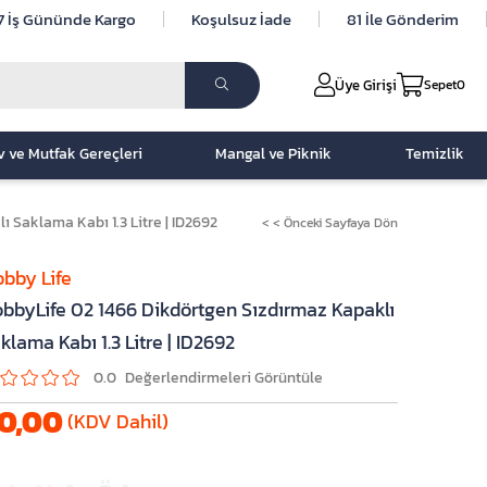
7 İş Gününde Kargo
Koşulsuz İade
81 İle Gönderim
Üye Girişi
Sepet
0
v ve Mutfak Gereçleri
Mangal ve Piknik
Temizlik
 Saklama Kabı 1.3 Litre | ID2692
< < Önceki Sayfaya Dön
bby Life
bbyLife 02 1466 Dikdörtgen Sızdırmaz Kapaklı
klama Kabı 1.3 Litre | ID2692
0.0
0,00
(KDV Dahil)