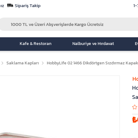
ız
Sipariş Takip
1-
Kafe & Restoran
Nalburiye ve Hırdavat
E
Saklama Kapları
HobbyLife 02 1466 Dikdörtgen Sızdırmaz Kapaklı
Ho
Ho
Sa
₺