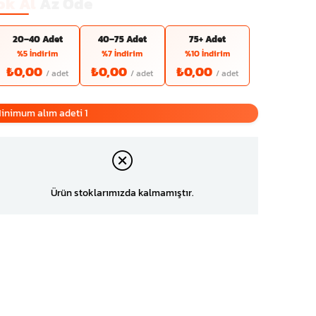
ok Al
Az Öde
20–40 Adet
40–75 Adet
75+ Adet
%5 İndirim
%7 İndirim
%10 İndirim
₺0,00
₺0,00
₺0,00
inimum alım adeti 1
Ürün stoklarımızda kalmamıştır.