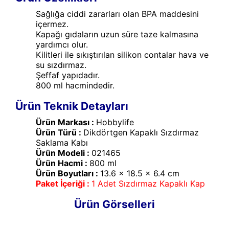
Sağlığa ciddi zararları olan BPA maddesini
içermez.
Kapağı gıdaların uzun süre taze kalmasına
yardımcı olur.
Kilitleri ile sıkıştırılan silikon contalar hava ve
su sızdırmaz.
Şeffaf yapıdadır.
800 ml hacmindedir.
Ürün Teknik Detayları
Ürün Markası :
Hobbylife
Ürün Türü :
Dikdörtgen Kapaklı Sızdırmaz
Saklama Kabı
Ürün Modeli :
021465
Ürün Hacmi :
800 ml
Ürün Boyutları :
13.6 x 18.5 x 6.4 cm
Paket İçeriği :
1 Adet Sızdırmaz Kapaklı Kap
Ürün Görselleri