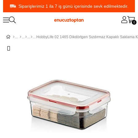
Siparişlerimiz 1 ila 7 iş günü içerisinde sevk edilmektedir.
0