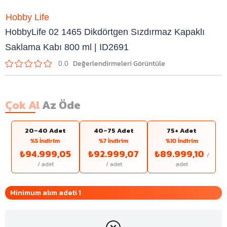
Hobby Life
HobbyLife 02 1465 Dikdörtgen Sızdırmaz Kapaklı
Saklama Kabı 800 ml | ID2691
0.0
Çok Al
Az Öde
20–40 Adet
40–75 Adet
75+ Adet
%5 İndirim
%7 İndirim
%10 İndirim
₺94.999,05
₺92.999,07
₺89.999,10
Minimum alım adeti 1