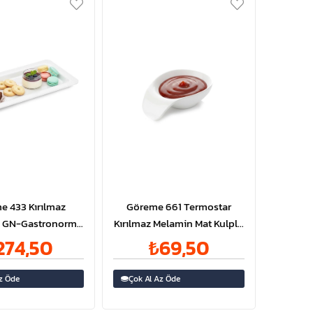
e 433 Kırılmaz
Göreme 661 Termostar
 GN-Gastronorm
Kırılmaz Melamin Mat Kulplu
et 1/4 20mm
Sosluk 12x8cm
274,50
₺69,50
z Öde
Çok Al Az Öde