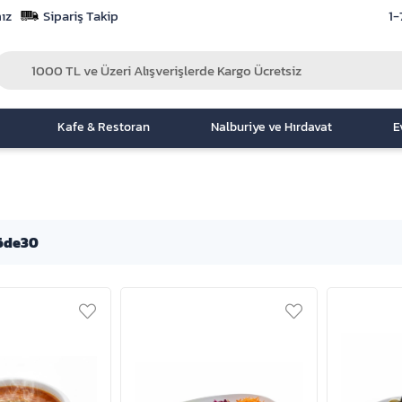
ız
Sipariş Takip
1-
Kafe & Restoran
Nalburiye ve Hırdavat
E
öde30