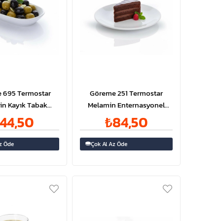
 695 Termostar
Göreme 251 Termostar
in Kayık Tabak
Melamin Enternasyonel
12x7cm
Tabak 15,5 cm
44,50
₺84,50
z Öde
Çok Al Az Öde