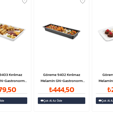
403 Kırılmaz
Göreme 9402 Kırılmaz
Görem
GN-Gastronorm
Melamin GN-Gastronorm
Melamin
an 1/1 65mm
Küvet Pan 2/4 65mm
Küv
79,50
₺444,50
₺
Öde
Çok Al Az Öde
Çok Al A