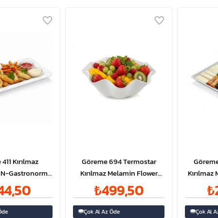
411 Kırılmaz
Göreme 694 Termostar
Göreme
GN-Gastronorm
Kırılmaz Melamin Flower
Kırılmaz 
 1/3 20mm
Bowl Salata Kasesi Ø27,5cm
Kahva
44,50
₺499,50
₺
Öde
Çok Al Az Öde
Çok Al A