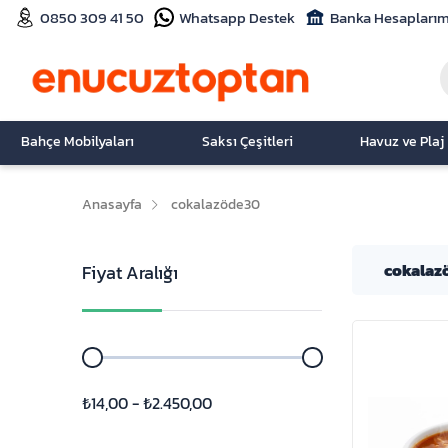
0850 309 41 50
Whatsapp Destek
Banka Hesaplarım
Bahçe Mobilyaları
Saksı Çeşitleri
Havuz ve Plaj
Anasayfa
cokalazöde30
cokalaz
Fiyat Aralığı
₺14,00 - ₺2.450,00