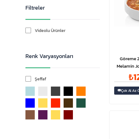
Filtreler
Videolu Ürünler
Renk Varyasyonları
Göreme 2
Melamin Jo
₺1
Şeffaf
Çok Al Az 