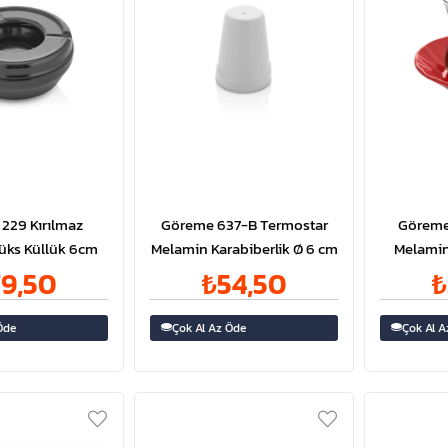
229 Kırılmaz
Göreme 637-B Termostar
Göreme
üks Küllük 6cm
Melamin Karabiberlik Ø 6 cm
Melamin
T
9,50
₺54,50
₺
Öde
Çok Al Az Öde
Çok Al A