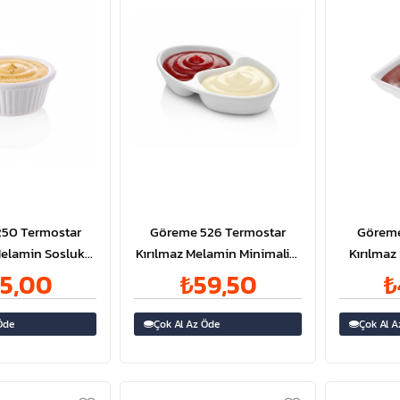
50 Termostar
Göreme 526 Termostar
Göreme
Melamin Sosluk
Kırılmaz Melamin Minimalist
Kırılma
ak Ø8,5 cm
Sosluk 6x10,5
Sosl
5,00
₺59,50
₺
Öde
Çok Al Az Öde
Çok Al A