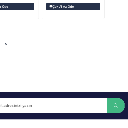
z Öde
Çok Al Az Öde
>