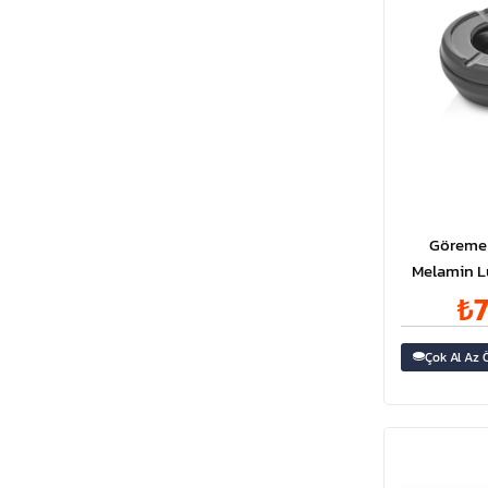
Göreme 
Melamin L
₺7
Çok Al Az 