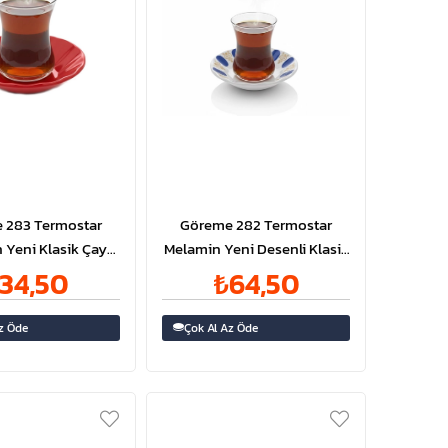
 283 Termostar
Göreme 282 Termostar
 Yeni Klasik Çay
Melamin Yeni Desenli Klasik
abak 11 cm
Çay Tabak Ø11 cm
34,50
₺64,50
z Öde
Çok Al Az Öde