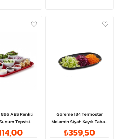
896 ABS Renkli
Göreme 184 Termostar
 Sunum Tepsisi
Melamin Siyah Kayık Tabak
27x36cm
42x24cm
114,00
₺359,50