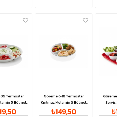
86 Termostar
Göreme 648 Termostar
Göreme 
elamin 5 Bölmeli
Kırılmaz Melamin 3 Bölmeli
Servis
hvaltılık Ø30cm
Tabak Ø23,5cm
19,50
₺149,50
₺