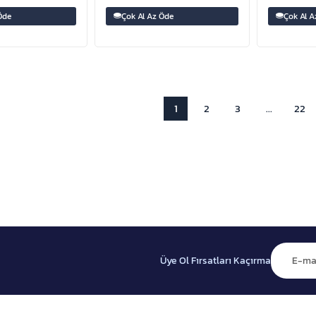
Öde
Çok Al Az Öde
Çok Al A
1
2
3
...
22
Üye Ol Fırsatları Kaçırma