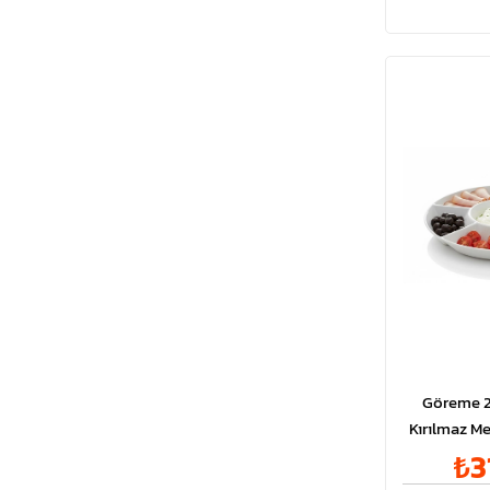
Göreme 2
Kırılmaz M
Yuvarlak Ka
₺3