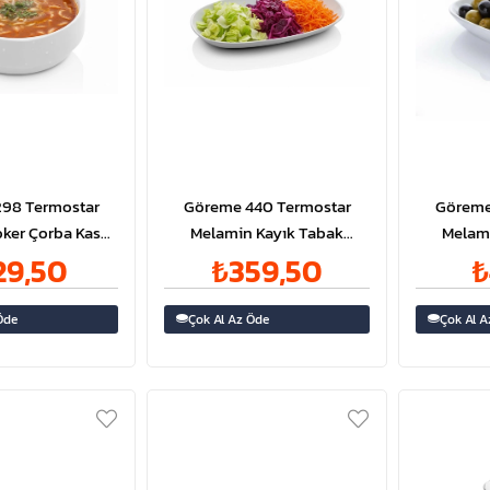
98 Termostar
Göreme 440 Termostar
Göreme
ker Çorba Kase
Melamin Kayık Tabak
Melam
14cm
42x24cm
29,50
₺359,50
₺
Öde
Çok Al Az Öde
Çok Al A