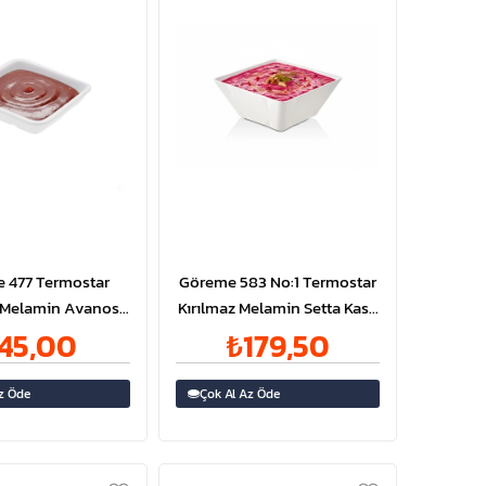
 477 Termostar
Göreme 583 No:1 Termostar
z Melamin Avanos
Kırılmaz Melamin Setta Kase
uk 9,5x8,5 cm
15x15cm
45,00
₺179,50
z Öde
Çok Al Az Öde