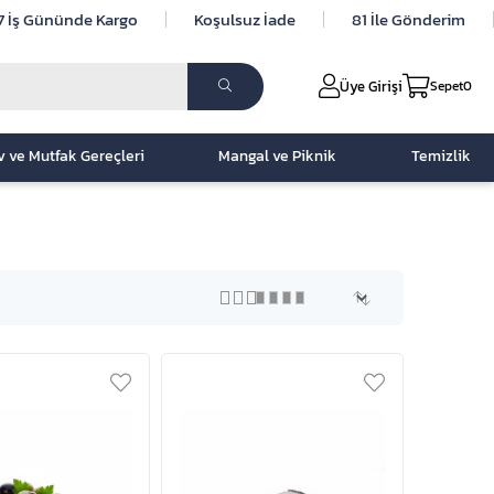
7 İş Gününde Kargo
Koşulsuz İade
81 İle Gönderim
Üye Girişi
Sepet
0
v ve Mutfak Gereçleri
Mangal ve Piknik
Temizlik