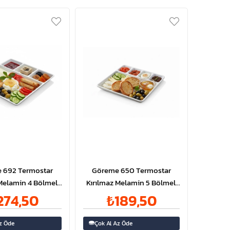
 692 Termostar
Göreme 650 Termostar
Melamin 4 Bölmeli
Kırılmaz Melamin 5 Bölmeli
ltılık 29x29cm
Kahvaltılık 22x22cm
274,50
₺189,50
z Öde
Çok Al Az Öde