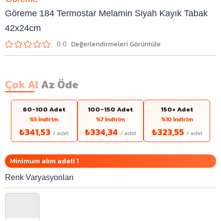
Göreme 184 Termostar Melamin Siyah Kayık Tabak
42x24cm
0.0
Çok Al
Az Öde
60-100 Adet
100–150 Adet
150+ Adet
%5 İndirim
%7 İndirim
%10 İndirim
₺341,53
₺334,34
₺323,55
Minimum alım adeti 1
Renk Varyasyonları