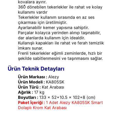
kovalara ayırır.
360̊ dönebilen tekerlekler ile rahat ve kolay
kullanımı vardır
Tekerlekler kullanım sırasında en az ses
çıkarması için üretilmiştir.
Ayarlanabilir kemer yapısına sahiptir.
Parçalar kolayca yerinden alınıp taşınabilir,
dar alanlarda kullanım için idealdir.
Kullanışlı kapakları ile rahat ve ferah temizlik
imkanı sunar.
Frenli tekerlekler eğimli zeminlerde, hızlı bir
şekilde sabitlenmesini ve taşınmasını sağlar.
Ürün Teknik Detayları
Ürün Markası :
Alezy
Ürün Modeli :
KA805SK
Ürün Türü :
Kat Arabası
Ağırlık :
17 kg
Boyutları :
133 x 52+10.5 x 102+8 (cm)
Paket İçeriği :
1 Adet Alezy KA805SK Smart
Dolaplı Krom Kat Arabası