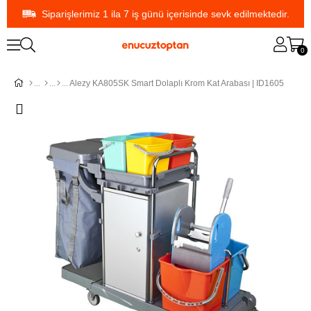
Siparişlerimiz 1 ila 7 iş günü içerisinde sevk edilmektedir.
0
Alezy KA805SK Smart Dolaplı Krom Kat Arabası | ID1605