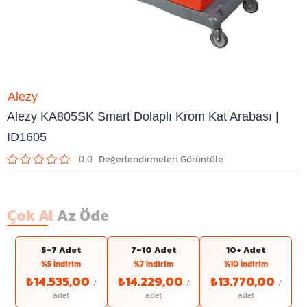
Alezy
Alezy KA805SK Smart Dolaplı Krom Kat Arabası |
ID1605
0.0
Çok Al
Az Öde
5-7 Adet
7–10 Adet
10+ Adet
%5 İndirim
%7 İndirim
%10 İndirim
₺14.535,00
₺14.229,00
₺13.770,00