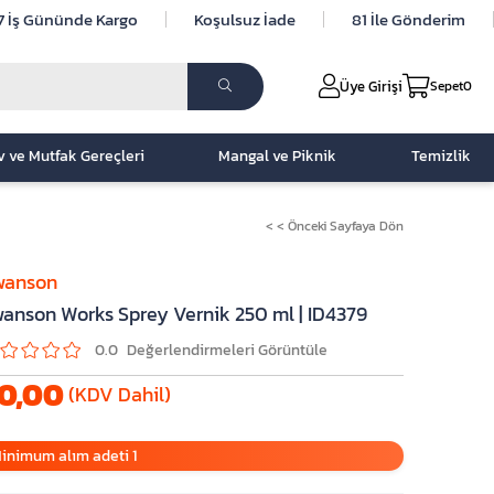
7 İş Gününde Kargo
Koşulsuz İade
81 İle Gönderim
Üye Girişi
Sepet
0
v ve Mutfak Gereçleri
Mangal ve Piknik
Temizlik
< < Önceki Sayfaya Dön
wanson
anson Works Sprey Vernik 250 ml | ID4379
0.0
0,00
(KDV Dahil)
inimum alım adeti 1