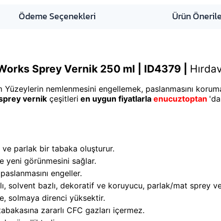
Ödeme Seçenekleri
Ürün Önerile
orks Sprey Vernik 250 ml
| ID4379 |
Hırdav
 Yüzeylerin nemlenmesini engellemek, paslanmasını korumak
sprey vernik
çeşitleri
en uygun fiyatlarla
enucuztoptan
'da
ve parlak bir tabaka oluşturur.
e yeni görünmesini sağlar.
paslanmasını engeller.
ı, solvent bazlı, dekoratif ve koruyucu, parlak/mat sprey ve
e, solmaya direnci yüksektir.
tabakasına zararlı CFC gazları içermez.