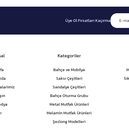
Üye Ol Fırsatları Kaçırma
al
Kategoriler
fa
Bahçe ve Mobilya
M
zda
Saksı Çeşitleri
Sı
alarimiz
Sandalye Çeşitleri
şın
Bahçe Oturma Grubu
edya
Metal Mutfak Ürünleri
r
Melamin Mutfak Ürünleri
Şezlong Modelleri