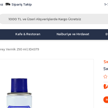
ız
Sipariş Takip
1-
Kafe & Restoran
Nalburiye ve Hırdavat
E
ey Vernik 250 ml | ID4379
S
Sw
₺
M