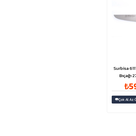
Surbisa 61
Bıçağı 2
₺5
Çok Al Az 