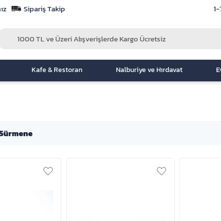
ız
Sipariş Takip
1-
Kafe & Restoran
Nalburiye ve Hırdavat
E
 Sürmene