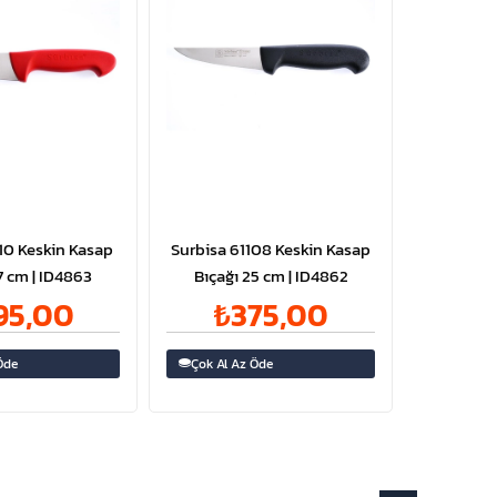
110 Keskin Kasap
Surbisa 61108 Keskin Kasap
7 cm | ID4863
Bıçağı 25 cm | ID4862
95,00
₺375,00
Öde
Çok Al Az Öde