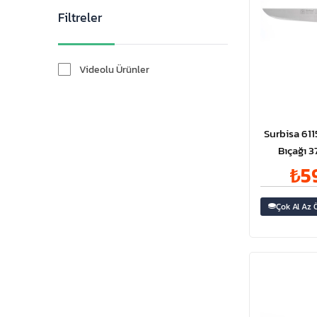
Filtreler
Videolu Ürünler
Surbisa 61
₺5
Çok Al Az 