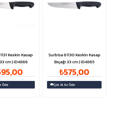
1131 Keskin Kasap
Surbisa 61130 Keskin Kasap
 33 cm | ID4866
Bıçağı 33 cm | ID4865
595,00
₺575,00
z Öde
Çok Al Az Öde