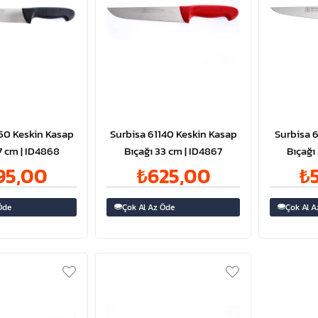
150 Keskin Kasap
Surbisa 61140 Keskin Kasap
Surbisa 6
Bıçağı 37 cm | ID4868
Bıçağı 33 cm | ID4867
Bıçağı
95,00
₺625,00
₺
Öde
Çok Al Az Öde
Çok Al A