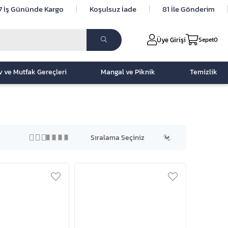
7 İş Gününde Kargo
Koşulsuz İade
81 İle Gönderim
Üye Girişi
Sepet
0
v ve Mutfak Gereçleri
Mangal ve Piknik
Temizlik