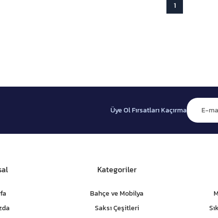
1
Üye Ol Fırsatları Kaçırma
al
Kategoriler
fa
Bahçe ve Mobilya
M
zda
Saksı Çeşitleri
Sı