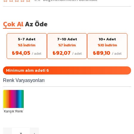
Çok Al
Az Öde
5-7 Adet
7–10 Adet
10+ Adet
%5 İndirim
%7 İndirim
%10 İndirim
₺94,05
₺92,07
₺89,10
Minimum alım adeti 6
Renk Varyasyonları