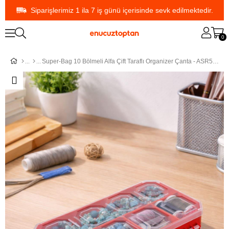
Siparişlerimiz 1 ila 7 iş günü içerisinde sevk edilmektedir.
0
Super-Bag 10 Bölmeli Alfa Çift Taraflı Organizer Çanta - ASR5020 | ID3081