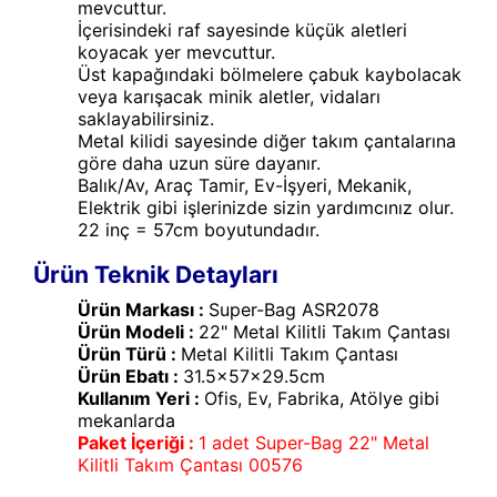
mevcuttur.
İçerisindeki raf sayesinde küçük aletleri
koyacak yer mevcuttur.
Üst kapağındaki bölmelere çabuk kaybolacak
veya karışacak minik aletler, vidaları
saklayabilirsiniz.
Metal kilidi sayesinde diğer takım çantalarına
göre daha uzun süre dayanır.
Balık/Av, Araç Tamir, Ev-İşyeri, Mekanik,
Elektrik gibi işlerinizde sizin yardımcınız olur.
22 inç = 57cm boyutundadır.
Ürün Teknik Detayları
Ürün Markası :
Super-Bag ASR2078
Ürün Modeli :
22" Metal Kilitli Takım Çantası
Ürün Türü :
Metal Kilitli Takım Çantası
Ürün Ebatı :
31.5x57x29.5cm
Kullanım Yeri :
Ofis, Ev, Fabrika, Atölye gibi
mekanlarda
Paket İçeriği :
1 adet Super-Bag 22" Metal
Kilitli Takım Çantası 00576