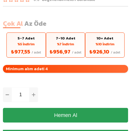
Çok Al
Az Öde
5-7 Adet
7–10 Adet
10+ Adet
%5 İndirim
%7 İndirim
%10 İndirim
₺977,55
₺956,97
₺926,10
Minimum alım adeti 4