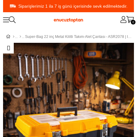
Siparişlerimiz 1 ila 7 iş günü içerisinde sevk edilmektedir.
0
Super-Bag 22 inç Metal Kilitli Takım-Alet Çantası - ASR2078 | ID379