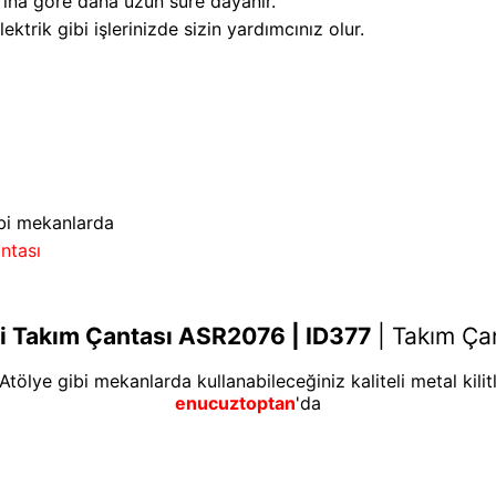
arına göre daha uzun süre dayanır.
ektrik gibi işlerinizde sizin yardımcınız olur.
ibi mekanlarda
ntası
li Takım Çantası ASR2076 | ID377
|
Takım Çan
 Atölye gibi mekanlarda kullanabileceğiniz kaliteli metal kilitl
enucuztoptan
'da