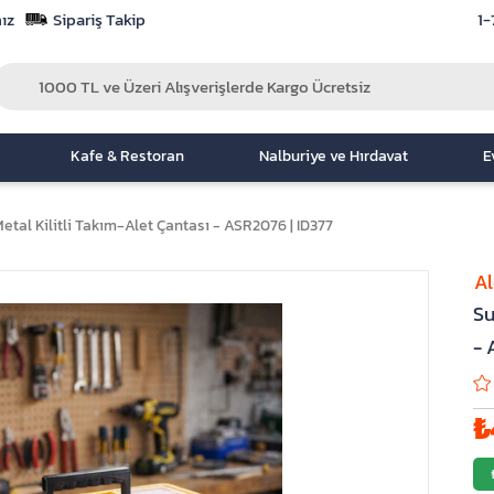
ız
Sipariş Takip
1-
Kafe & Restoran
Nalburiye ve Hırdavat
E
etal Kilitli Takım-Alet Çantası - ASR2076 | ID377
A
Su
- 
₺