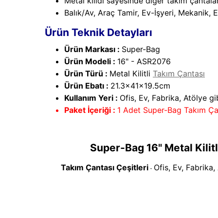
Metal kilidi sayesinde diğer takım çantal
Balık/Av, Araç Tamir, Ev-İşyeri, Mekanik, El
Ürün Teknik Detayları
Ürün Markası :
Super-Bag
Ürün Modeli :
16" - ASR2076
Ürün Türü :
Metal Kilitli
Takım Çantası
Ürün Ebatı :
21.3x41x19.5cm
Kullanım Yeri :
Ofis, Ev, Fabrika, Atölye g
Paket İçeriği :
1 Adet Super-Bag Takım Ça
Super-Bag 16" Metal Kilit
Takım Çantası Çeşitleri
Ofis, Ev, Fabrika,
-