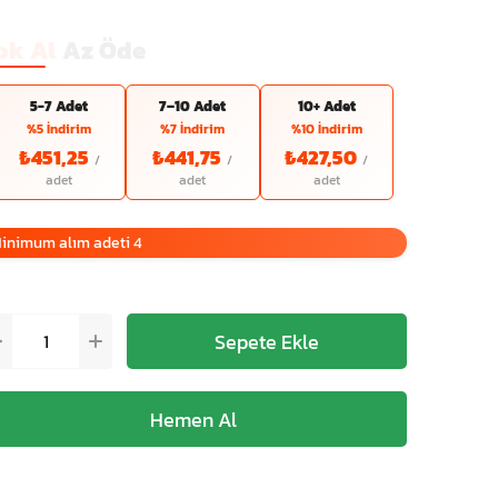
ok Al
Az Öde
5-7 Adet
7–10 Adet
10+ Adet
%5 İndirim
%7 İndirim
%10 İndirim
₺451,25
₺441,75
₺427,50
inimum alım adeti 4