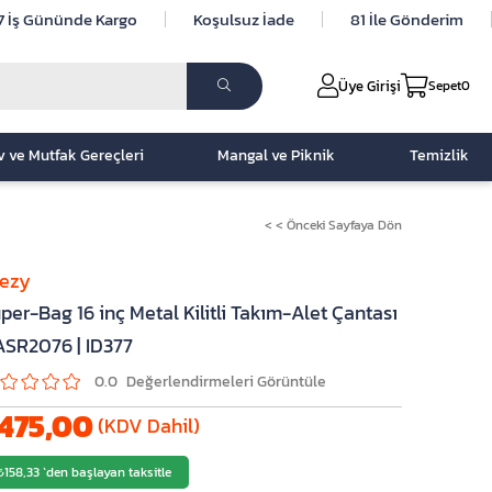
7 İş Gününde Kargo
Koşulsuz İade
81 İle Gönderim
Üye Girişi
Sepet
0
v ve Mutfak Gereçleri
Mangal ve Piknik
Temizlik
< < Önceki Sayfaya Dön
lezy
per-Bag 16 inç Metal Kilitli Takım-Alet Çantası
ASR2076 | ID377
0.0
475,00
(KDV Dahil)
₺158,33
`den başlayan taksitle