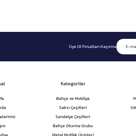
Üye Ol Fırsatları Kaçırma
al
Kategoriler
fa
Bahçe ve Mobilya
M
zda
Saksı Çeşitleri
Sı
alarimiz
Sandalye Çeşitleri
şın
Bahçe Oturma Grubu
edya
Metal Mutfak Ürünleri