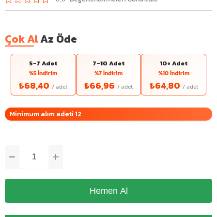
Çok Al
Az Öde
5-7 Adet
7–10 Adet
10+ Adet
%5 İndirim
%7 İndirim
%10 İndirim
₺68,40
₺66,96
₺64,80
Minimum alım adeti 12