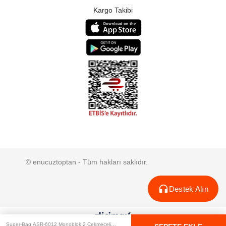
Kargo Takibi
© enucuztoptan - Tüm hakları saklıdır.
Destek Alın
Super-Bag ASR-6012 Monoblok 2 Çekmeceli