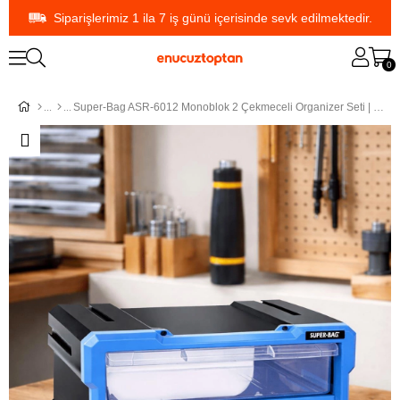
Siparişlerimiz 1 ila 7 iş günü içerisinde sevk edilmektedir.
0
Super-Bag ASR-6012 Monoblok 2 Çekmeceli Organizer Seti | ID6544