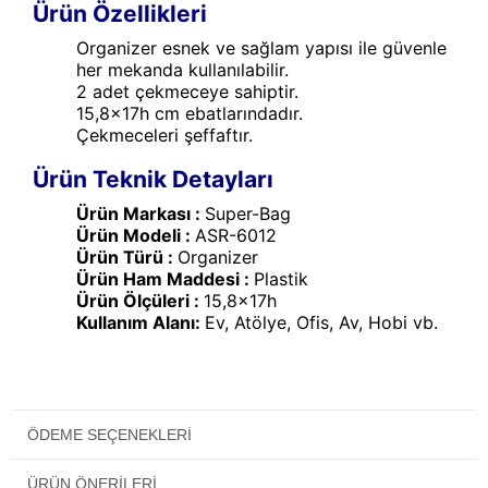
Ürün Özellikleri
Organizer esnek ve sağlam yapısı ile güvenle
her mekanda kullanılabilir.
2 adet çekmeceye sahiptir.
15,8x17h cm ebatlarındadır.
Çekmeceleri şeffaftır.
Ürün Teknik Detayları
Ürün Markası :
Super-Bag
Ürün Modeli :
ASR-6012
Ürün Türü :
Organizer
Ürün Ham Maddesi :
Plastik
Ürün Ölçüleri :
15,8x17h
Kullanım Alanı:
Ev, Atölye, Ofis, Av, Hobi vb.
ÖDEME SEÇENEKLERI
ÜRÜN ÖNERILERI