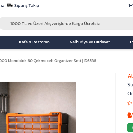
ız
Sipariş Takip
1-
Kafe & Restoran
Nalburiye ve Hırdavat
E
00 Monoblok 60 Çekmeceli Organizer Seti | ID6536
A
Su
Or
₺