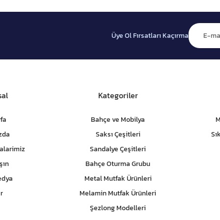
Üye Ol Fırsatları Kaçırma
al
Kategoriler
fa
Bahçe ve Mobilya
M
zda
Saksı Çeşitleri
Sı
alarimiz
Sandalye Çeşitleri
şın
Bahçe Oturma Grubu
edya
Metal Mutfak Ürünleri
r
Melamin Mutfak Ürünleri
Şezlong Modelleri