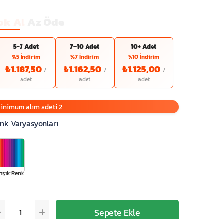
ok Al
Az Öde
5-7 Adet
7–10 Adet
10+ Adet
%5 İndirim
%7 İndirim
%10 İndirim
₺1.187,50
₺1.162,50
₺1.125,00
inimum alım adeti 2
nk Varyasyonları