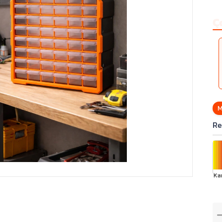
Ç
M
Re