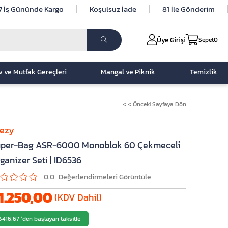
7 İş Gününde Kargo
Koşulsuz İade
81 İle Gönderim
Üye Girişi
Sepet
0
v ve Mutfak Gereçleri
Mangal ve Piknik
Temizlik
< < Önceki Sayfaya Dön
lezy
per-Bag ASR-6000 Monoblok 60 Çekmeceli
ganizer Seti | ID6536
0.0
1.250,00
(KDV Dahil)
₺416,67
`den başlayan taksitle