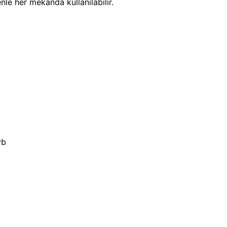
le her mekanda kullanılabilir.
vb