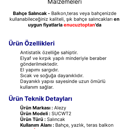
Malzemeleri
Bahçe Salıncak -
Balkon,teras veya bahçenizde
kullanabileceğiniz kaliteli, şık bahçe salıncakları
en
uygun fiyatlarla
enucuztoptan
'da
Ürün Özellikleri
Antistatik özelliğe sahiptir.
Elyaf ve kırpık yapılı minderiyle beraber
gönderilmektedir.
El yapımı sargıdır.
Sıcak ve soğuğa dayanıklıdır.
Dayanıklı yapısı sayesinde uzun ömürlü
kullanım sağlar.
Ürün Teknik Detayları
Ürün Markası :
Alezy
Ürün Modeli :
SUCWT2
Ürün Türü :
Salıncak
Kullanım Alanı :
Bahçe, yazlık, teras balkon