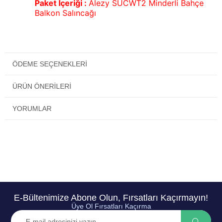
Paket İçeriği :
Alezy SUCWT2 Minderli Bahçe
Balkon Salıncağı
ÖDEME SEÇENEKLERI
ÜRÜN ÖNERILERI
YORUMLAR
E-Bültenimize Abone Olun, Fırsatları Kaçırmayın!
Üye Ol Fırsatları Kaçırma