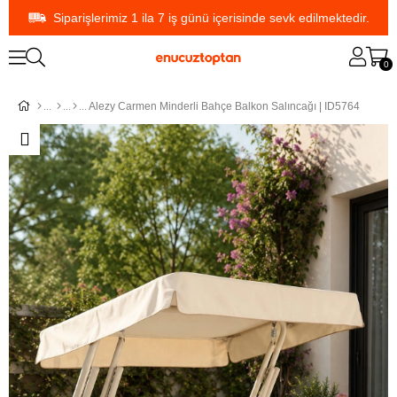
Siparişlerimiz 1 ila 7 iş günü içerisinde sevk edilmektedir.
0
Alezy Carmen Minderli Bahçe Balkon Salıncağı | ID5764