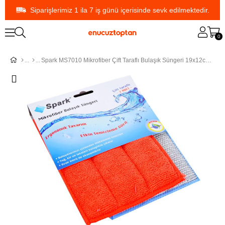
Siparişlerimiz 1 ila 7 iş günü içerisinde sevk edilmektedir.
0
Spark MS7010 Mikrofiber Çift Taraflı Bulaşık Süngeri 19x12cm 2'li Set | ID3025