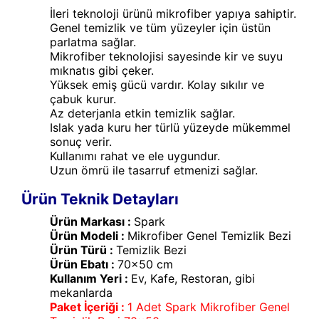
İleri teknoloji ürünü mikrofiber yapıya sahiptir.
Genel temizlik ve tüm yüzeyler için üstün
parlatma sağlar.
Mikrofiber teknolojisi sayesinde kir ve suyu
mıknatıs gibi çeker.
Yüksek emiş gücü vardır. Kolay sıkılır ve
çabuk kurur.
Az deterjanla etkin temizlik sağlar.
Islak yada kuru her türlü yüzeyde mükemmel
sonuç verir.
Kullanımı rahat ve ele uygundur.
Uzun ömrü ile tasarruf etmenizi sağlar.
Ürün Teknik Detayları
Ürün Markası :
Spark
Ürün Modeli :
Mikrofiber Genel Temizlik Bezi
Ürün Türü :
Temizlik Bezi
Ürün Ebatı :
70x50 cm
Kullanım Yeri :
Ev, Kafe, Restoran, gibi
mekanlarda
Paket İçeriği :
1 Adet Spark Mikrofiber Genel