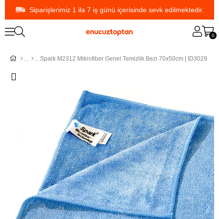
Siparişlerimiz 1 ila 7 iş günü içerisinde sevk edilmektedir.
0
Spark M2312 Mikrofiber Genel Temizlik Bezi 70x50cm | ID3029