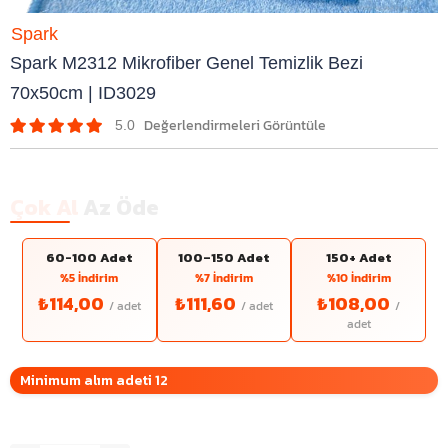
Spark
Spark M2312 Mikrofiber Genel Temizlik Bezi
70x50cm | ID3029
5.0
Çok Al
Az Öde
60-100 Adet
100–150 Adet
150+ Adet
%5 İndirim
%7 İndirim
%10 İndirim
₺114,00
₺111,60
₺108,00
Minimum alım adeti 12