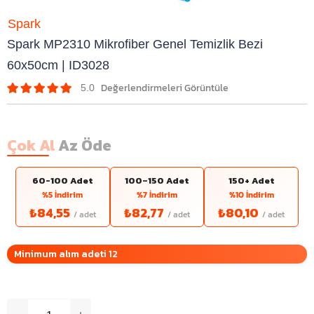
Spark
Spark MP2310 Mikrofiber Genel Temizlik Bezi
60x50cm | ID3028
5.0
Çok Al
Az Öde
60-100 Adet
100–150 Adet
150+ Adet
%5 İndirim
%7 İndirim
%10 İndirim
₺84,55
₺82,77
₺80,10
Minimum alım adeti 12