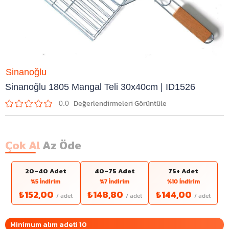
Sinanoğlu
Sinanoğlu 1805 Mangal Teli 30x40cm | ID1526
0.0
Çok Al
Az Öde
20–40 Adet
40–75 Adet
75+ Adet
%5 İndirim
%7 İndirim
%10 İndirim
₺152,00
₺148,80
₺144,00
Minimum alım adeti 10