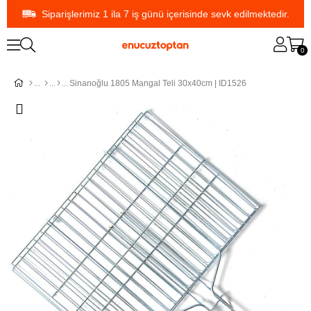
Siparişlerimiz 1 ila 7 iş günü içerisinde sevk edilmektedir.
0
Sinanoğlu 1805 Mangal Teli 30x40cm | ID1526