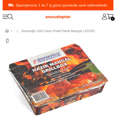
Siparişlerimiz 1 ila 7 iş günü içerisinde sevk edilmektedir.
0
Sinanoğlu 1002 Hazır Pratik Piknik Mangalı | ID2581